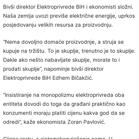
Bivši direktor Elektroprivrede BiH i ekonomisti složni.
Naša zemlja uvozi previše električne energije, uprkos
posjedovanju velikih resursa za proizvodnju.
“Nema dovoljno domaće proizvodnje, a struja se
kupuje na tržištu. To je skuplje, trenutno je to skuplje.
Dakle ako nešto nabavljate skuplje, morate to i
prodati skuplje”, napominje bivši direktor
Elektroprivrede BiH Edhem Bičakčić.
“Insistiranje na monopolizmu elektroprivreda oba
entiteta dovodi do toga da građani praktično kao
konzumenti moraju platiti cijenu kakva god da se
odredi”, kaže ekonomista Zoran Pavlović.
Cijene rastu, a sistemskog rješenja nema. U