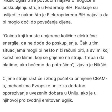
Nikšić oglasio se povodom najava o mogućem
poskupljenju struje u Federaciji BiH. Reakcije su
uslijedile nakon što je Elektroprivreda BiH najavila da
bi moglo doći do povećanja cijena.
“Onima koji koriste umjerene količine električne
energije, da ne dođe do poskupljenja. Čak u tim
situacijama mogli bi nešto niži računi biti, a svi mi koji
koristimo klime, koji se grijemo na struju, treba i da
platimo, ako hoćemo da potrošimo”, izjavio je Nikšić.
Cijene struje rast će i zbog početka primjene CBAM-
a, mehanizma Evropske unije za dodatno
oporezivanje uvezenih dobara u Uniju, ako je u
njihovoj proizvodnji emitovan ugljik.