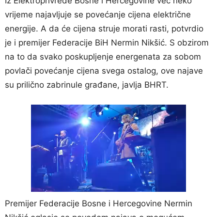
Iz Elektroprivrede Bosne i Hercegovine već neko
vrijeme najavljuje se povećanje cijena električne
energije. A da će cijena struje morati rasti, potvrdio
je i premijer Federacije BiH Nermin Nikšić. S obzirom
na to da svako poskupljenje energenata za sobom
povlači povećanje cijena svega ostalog, ove najave
su prilično zabrinule građane, javlja BHRT.
Premijer Federacije Bosne i Hercegovine Nermin