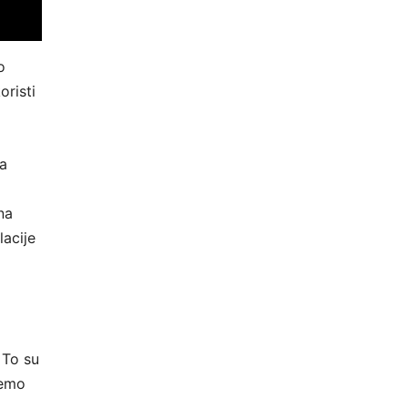
o
oristi
ma
na
lacije
 To su
jemo