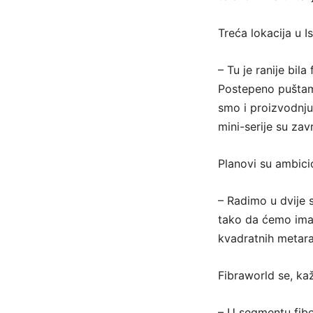
Treća lokacija u I
– Tu je ranije bil
Postepeno puštamo
smo i proizvodnju 
mini-serije su zav
Planovi su ambici
– Radimo u dvije s
tako da ćemo imat
kvadratnih metara 
Fibraworld se, kaž
– U segmentu fibe