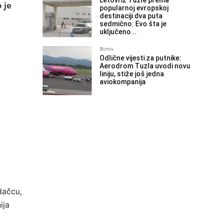
Letovi iz Tuzle prema
 je
popularnoj evropskoj
destinaciji dva puta
sedmično: Evo šta je
uključeno...
Biznis
Odlične vijesti za putnike:
Aerodrom Tuzla uvodi novu
liniju, stiže još jedna
aviokompanija
dačcu,
ija