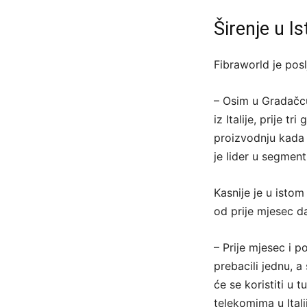
Širenje u I
Fibraworld je posl
– Osim u Gradačcu,
iz Italije, prije 
proizvodnju kada 
je lider u segmen
Kasnije je u isto
od prije mjesec d
– Prije mjesec i p
prebacili jednu, a 
će se koristiti u 
telekomima u Ital