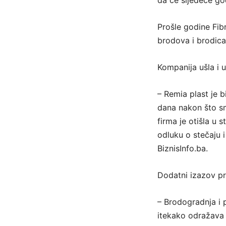
da će sljedeće go
Prošle godine Fib
brodova i brodica
Kompanija ušla i 
– Remia plast je 
dana nakon što smo
firma je otišla u 
odluku o stečaju 
BiznisInfo.ba.
Dodatni izazov pr
– Brodogradnja i 
itekako odražava 