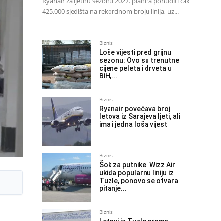
Ryanair za ljetnu sezonu 2027. planira ponuditi čak
425.000 sjedišta na rekordnom broju linija, uz...
Biznis
Loše vijesti pred grijnu
sezonu: Ovo su trenutne
cijene peleta i drveta u
BiH,...
Biznis
Ryanair povećava broj
letova iz Sarajeva ljeti, ali
ima i jedna loša vijest
Biznis
Šok za putnike: Wizz Air
ukida popularnu liniju iz
Tuzle, ponovo se otvara
pitanje...
Biznis