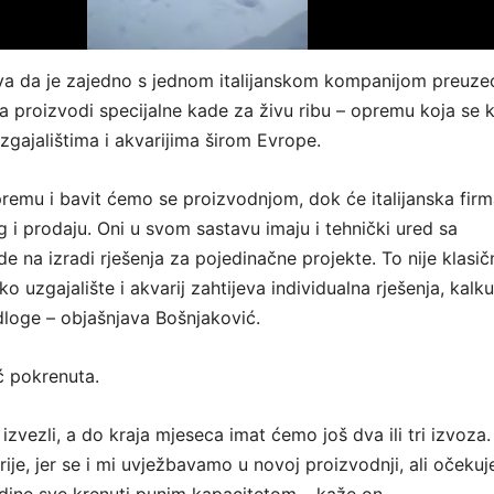
va da je zajedno s jednom italijanskom kompanijom preuze
koja proizvodi specijalne kade za živu ribu – opremu koja se k
 uzgajalištima i akvarijima širom Evrope.
premu i bavit ćemo se proizvodnjom, dok će italijanska fir
 i prodaju. Oni u svom sastavu imaju i tehnički ured sa
ade na izradi rješenja za pojedinačne projekte. To nije klasič
o uzgajalište i akvarij zahtijeva individualna rješenja, kalku
edloge – objašnjava Bošnjaković.
ć pokrenuta.
izvezli, a do kraja mjeseca imat ćemo još dva ili tri izvoza.
ije, jer se i mi uvježbavamo u novoj proizvodnji, ali očeku