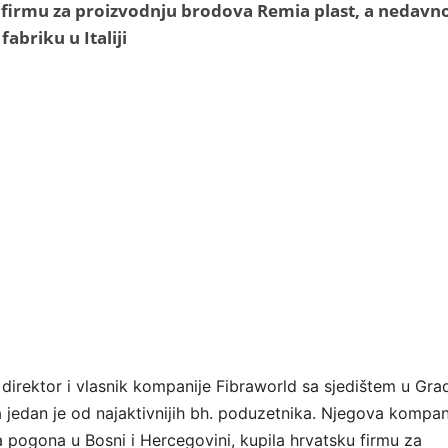
 firmu za proizvodnju brodova Remia plast, a nedavno
fabriku u Italiji
 direktor i vlasnik kompanije Fibraworld sa sjedištem u Gra
a jedan je od najaktivnijih bh. poduzetnika. Njegova kompan
va pogona u Bosni i Hercegovini, kupila hrvatsku firmu za