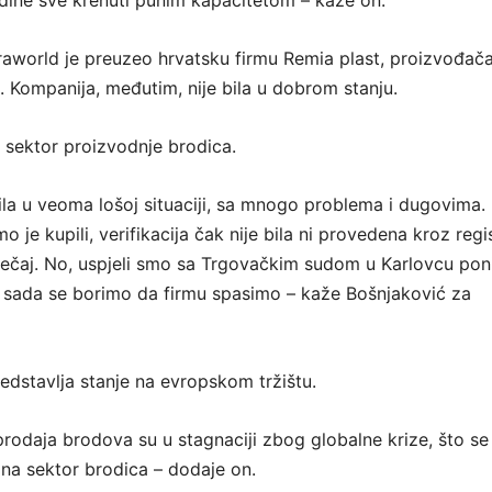
dine sve krenuti punim kapacitetom – kaže on.
raworld je preuzeo hrvatsku firmu Remia plast, proizvođač
. Kompanija, međutim, nije bila u dobrom stanju.
u sektor proizvodnje brodica.
bila u veoma lošoj situaciji, sa mnogo problema i dugovima.
 je kupili, verifikacija čak nije bila ni provedena kroz regis
stečaj. No, uspjeli smo sa Trgovačkim sudom u Karlovcu poni
i sada se borimo da firmu spasimo – kaže Bošnjaković za
edstavlja stanje na evropskom tržištu.
prodaja brodova su u stagnaciji zbog globalne krize, što se
na sektor brodica – dodaje on.