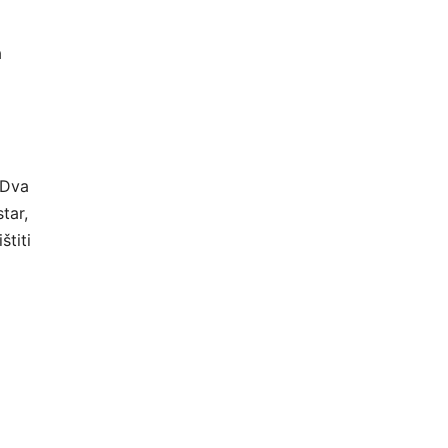
a
 Dva
tar,
štiti