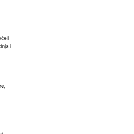
čeli
dnja i
ne,
i.