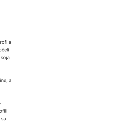
rofila
očeli
 koja
ine, a
o
fili
 sa