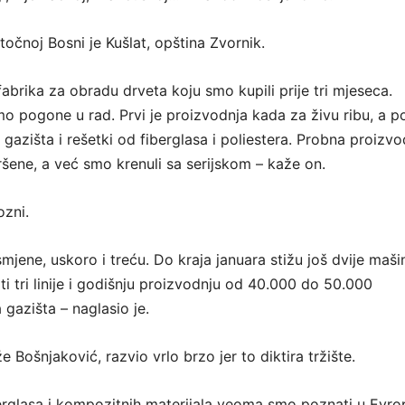
stočnoj Bosni je Kušlat, opština Zvornik.
a fabrika za obradu drveta koju smo kupili prije tri mjeseca.
 pogone u rad. Prvi je proizvodnja kada za živu ribu, a po
gazišta i rešetki od fiberglasa i poliestera. Probna proizvo
ršene, a već smo krenuli sa serijskom – kaže on.
ozni.
mjene, uskoro i treću. Do kraja januara stižu još dvije maši
i tri linije i godišnju proizvodnju od 40.000 do 50.000
gazišta – naglasio je.
e Bošnjaković, razvio vrlo brzo jer to diktira tržište.
rglasa i kompozitnih materijala veoma smo poznati u Evrop