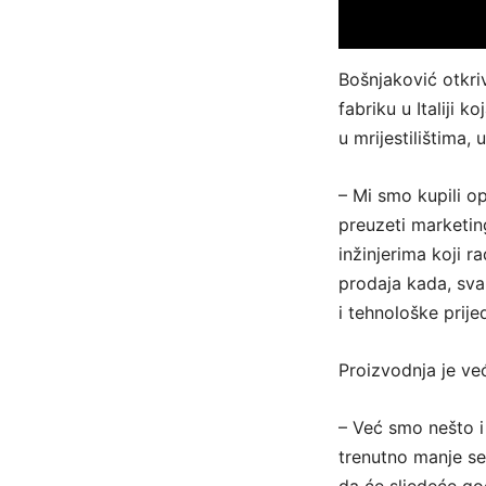
Bošnjaković otkri
fabriku u Italiji 
u mrijestilištima,
– Mi smo kupili o
preuzeti marketing
inžinjerima koji r
prodaja kada, svak
i tehnološke prij
Proizvodnja je ve
– Već smo nešto i 
trenutno manje ser