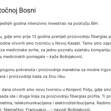
stočnoj Bosni
jednjih godina intenzivno investirao na području BiH.
 gdje smo prije 13 godina prenijeli proizvodnju fiberglas p
tri godine otvorili smo tvornicu u Novoj Kasabi. Tamo smo zap
za medicinske svrhe, za jednu poznatu svjetsku kompaniju
tu medicinskih pomagala – kaže Bošnjaković.
m pogonu pokrenuta i proizvodnja manekina za modne trgov
ana i proizvodnja kada za živu ribu.
o dana otvorili smo novu tvornicu u Konjević Polju, gdje sm
sada ide i druga linija za proizvodnju fiberglas profila. Ti pro
tunelima, telekomunikacijama i elektrodistribucijama. Radimo
iji, Njemačkoj, Francuskoj… – navodi Bošnjaković.