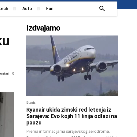
tech
Auto
Fun
Izdvajamo
ku
ntari
0
Biznis
Ryanair ukida zimski red letenja iz
Sarajeva: Evo kojih 11 linija odlazi na
pauzu
Prema informacijama sarajevskog aerodroma,