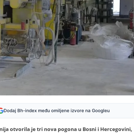
Dodaj Bh-index među omiljene izvore na Googleu
a otvorila je tri nova pogona u Bosni i Hercegovini,