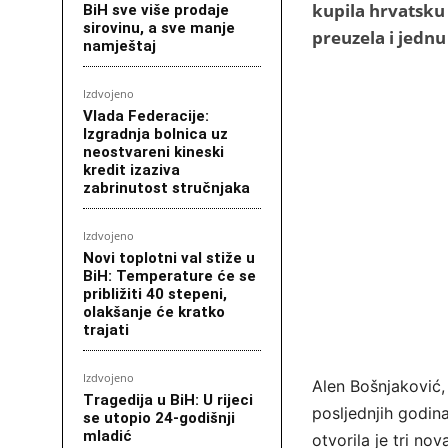
kupila hrvatsku
BiH sve više prodaje
sirovinu, a sve manje
preuzela i jednu 
namještaj
Izdvojeno
Vlada Federacije:
Izgradnja bolnica uz
neostvareni kineski
kredit izaziva
zabrinutost stručnjaka
Izdvojeno
Novi toplotni val stiže u
BiH: Temperature će se
približiti 40 stepeni,
olakšanje će kratko
trajati
Izdvojeno
Alen Bošnjaković,
Tragedija u BiH: U rijeci
posljednjih godin
se utopio 24-godišnji
mladić
otvorila je tri no