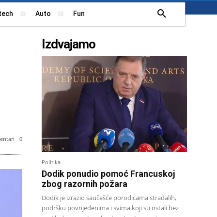
tech
Auto
Fun
Izdvajamo
ntari
0
Politika
Dodik ponudio pomoć Francuskoj
zbog razornih požara
Dodik je izrazio saučešće porodicama stradalih,
podršku povrijeđenima i svima koji su ostali bez