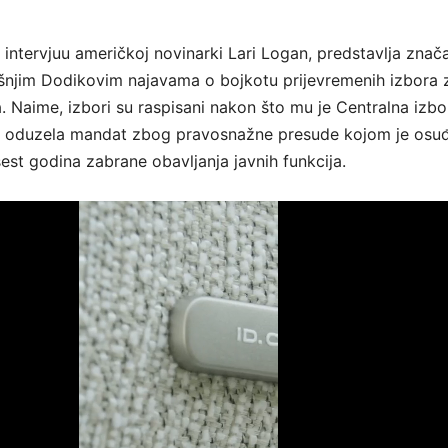
 intervjuu američkoj novinarki Lari Logan, predstavlja znač
šnjim Dodikovim najavama o bojkotu prijevremenih izbora 
. Naime, izbori su raspisani nakon što mu je Centralna izbo
iH oduzela mandat zbog pravosnažne presude kojom je osu
est godina zabrane obavljanja javnih funkcija.