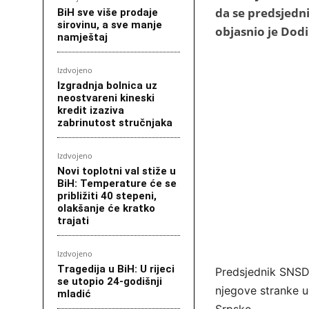
da se predsjedn
BiH sve više prodaje
sirovinu, a sve manje
objasnio je Dod
namještaj
Izdvojeno
Izgradnja bolnica uz
neostvareni kineski
kredit izaziva
zabrinutost stručnjaka
Izdvojeno
Novi toplotni val stiže u
BiH: Temperature će se
približiti 40 stepeni,
olakšanje će kratko
trajati
Izdvojeno
Tragedija u BiH: U rijeci
Predsjednik SNSD-
se utopio 24-godišnji
njegove stranke u
mladić