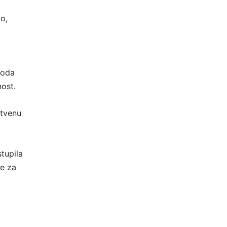
mo,
roda
nost.
stvenu
stupila
e za