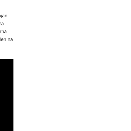
ajan
za
rna
đen na