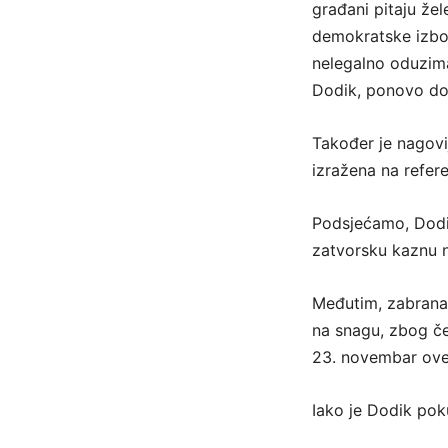
građani pitaju žel
demokratske izbore
nelegalno oduzima
Dodik, ponovo dovo
Također je nagovi
izražena na refer
Podsjećamo, Dodi
zatvorsku kaznu 
Međutim, zabrana o
na snagu, zbog če
23. novembar ove
Iako je Dodik poku