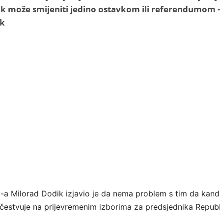
ik može smijeniti jedino ostavkom ili referendumom -
ik
a Milorad Dodik izjavio je da nema problem s tim da kandi
čestvuje na prijevremenim izborima za predsjednika Repub