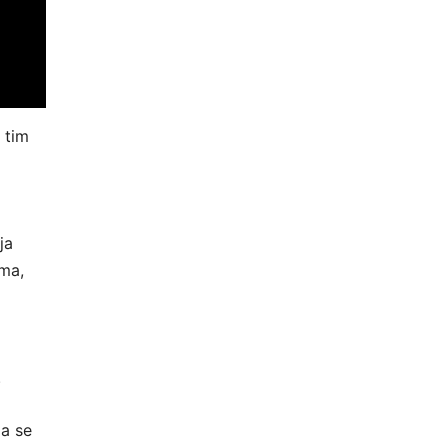
 tim
ja
ima,
.
da se