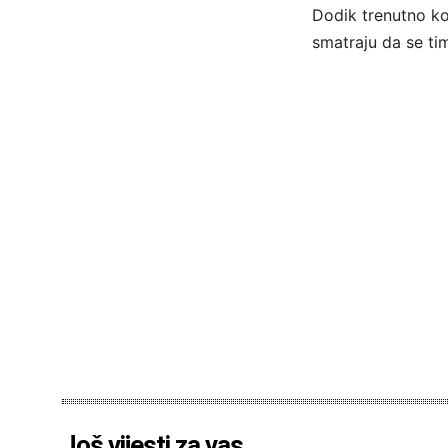
Dodik trenutno kor
smatraju da se tim
Još vijesti za vas