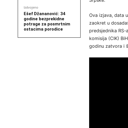
Srpske.
Izdvojeno
Ešef Džananović: 34
Ova izjava, data u
godine bezprekidne
zaokret u dosada
potrage za posmrtnim
ostacima porodice
predsjednika RS-a
komisija (CIK) B
godinu zatvora i š