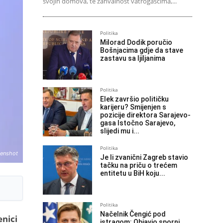
svojih domova, te zahvalnost vatrogascima,...
Politika
Milorad Dodik poručio
Bošnjacima gdje da stave
zastavu sa ljiljanima
Politika
Elek završio političku
karijeru? Smijenjen s
pozicije direktora Sarajevo-
gasa Istočno Sarajevo,
slijedi mu i...
Politika
eenshot
Je li zvanični Zagreb stavio
tačku na priču o trećem
entitetu u BiH koju...
Politika
Načelnik Čengić pod
enici
istragom: Objavio sporni