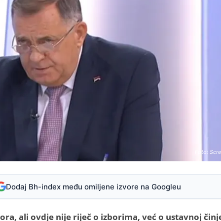
Foto: Scr
Dodaj Bh-index među omiljene izvore na Googleu
ora, ali ovdje nije riječ o izborima, već o ustavnoj činj