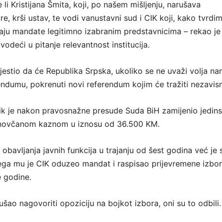
e li Kristijana Šmita, koji, po našem mišljenju, narušava
, krši ustav, te vodi vanustavni sud i CIK koji, kako tvrdi
ju mandate legitimno izabranim predstavnicima – rekao je
deći u pitanje relevantnost institucija.
jestio da će Republika Srpska, ukoliko se ne uvaži volja na
endumu, pokrenuti novi referendum kojim će tražiti nezavis
k je nakon pravosnažne presude Suda BiH zamijenio jedin
novčanom kaznom u iznosu od 36.500 KM.
bavljanja javnih funkcija u trajanju od šest godina već je 
ga mu je CIK oduzeo mandat i raspisao prijevremene izbor
 godine.
šao nagovoriti opoziciju na bojkot izbora, oni su to odbili.