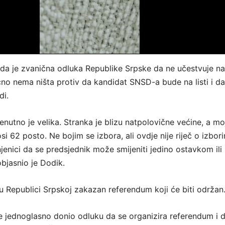
 da je zvanična odluka Republike Srpske da ne učestvuje na
ično nema ništa protiv da kandidat SNSD-a bude na listi i da
di.
enutno je velika. Stranka je blizu natpolovične većine, a mo
si 62 posto. Ne bojim se izbora, ali ovdje nije riječ o izbor
jenici da se predsjednik može smijeniti jedino ostavkom ili
bjasnio je Dodik.
u Republici Srpskoj zakazan referendum koji će biti održan
e jednoglasno donio odluku da se organizira referendum i 