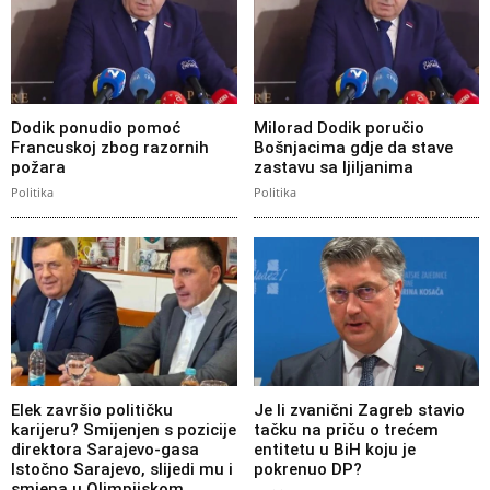
Dodik ponudio pomoć
Milorad Dodik poručio
Francuskoj zbog razornih
Bošnjacima gdje da stave
požara
zastavu sa ljiljanima
Politika
Politika
Elek završio političku
Je li zvanični Zagreb stavio
karijeru? Smijenjen s pozicije
tačku na priču o trećem
direktora Sarajevo-gasa
entitetu u BiH koju je
Istočno Sarajevo, slijedi mu i
pokrenuo DP?
smjena u Olimpijskom