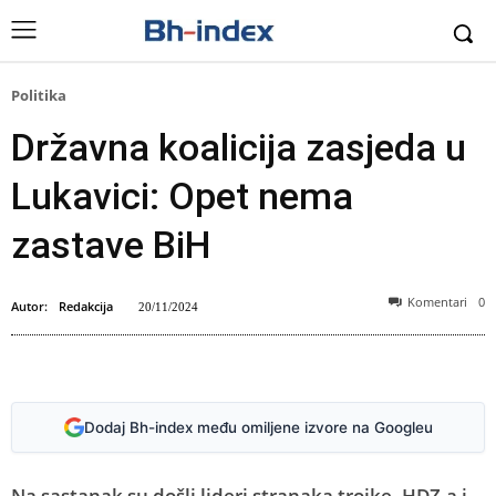
Politika
Državna koalicija zasjeda u
Lukavici: Opet nema
zastave BiH
Komentari
0
Autor:
Redakcija
20/11/2024
Dodaj Bh-index među omiljene izvore na Googleu
Na sastanak su došli lideri stranaka trojke, HDZ-a i