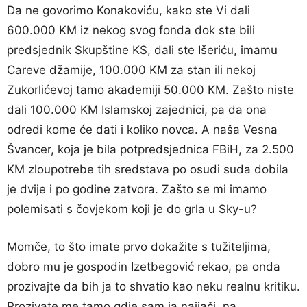
Da ne govorimo Konakoviću, kako ste Vi dali
600.000 KM iz nekog svog fonda dok ste bili
predsjednik Skupštine KS, dali ste Išeriću, imamu
Careve džamije, 100.000 KM za stan ili nekoj
Zukorlićevoj tamo akademiji 50.000 KM. Zašto niste
dali 100.000 KM Islamskoj zajednici, pa da ona
odredi kome će dati i koliko novca. A naša Vesna
Švancer, koja je bila potpredsjednica FBiH, za 2.500
KM zloupotrebe tih sredstava po osudi suda dobila
je dvije i po godine zatvora. Zašto se mi imamo
polemisati s čovjekom koji je do grla u Sky-u?
Momče, to što imate prvo dokažite s tužiteljima,
dobro mu je gospodin Izetbegović rekao, pa onda
prozivajte da bih ja to shvatio kao neku realnu kritiku.
Prozivate me tamo gdje sam ja najjači, na