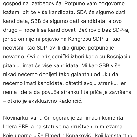
gospodina Izetbegovića. Potpuno vam odgovorno
kažem, bit će više kandidata. SDA će sigurno dati
kandidata, SBB će sigurno dati kandidata, a ovo
drugo – hoće li se kandidovati Bećirović bez SDP-a,
jer se on nije ni pojavio na Kongresu SDP-a, kao
neovisni, kao SDP-ov ili dio grupe, potpuno je
nevažno. Ovi predsjednički izbori kada su Bošnjaci u
pitanju, imat će više kandidata. Mi kao SBB više
nikad nećemo donijeti tako galantnu odluku da
nećemo imati kandidata, oštetiti svoju stranku, jer
nema lidera da povuče stranku i ta priča je završena
– otkrio je ekskluzivno Radončić.
Novinarku Ivanu Crnogorac je zanimao i komentar
lidera SBB-a na statuse na društvenim mrežama
koje uporno piše Elmedin Konaković i koji konstantno