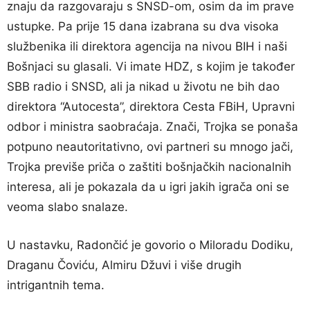
znaju da razgovaraju s SNSD-om, osim da im prave
ustupke. Pa prije 15 dana izabrana su dva visoka
službenika ili direktora agencija na nivou BIH i naši
Bošnjaci su glasali. Vi imate HDZ, s kojim je također
SBB radio i SNSD, ali ja nikad u životu ne bih dao
direktora “Autocesta”, direktora Cesta FBiH, Upravni
odbor i ministra saobraćaja. Znači, Trojka se ponaša
potpuno neautoritativno, ovi partneri su mnogo jači,
Trojka previše priča o zaštiti bošnjačkih nacionalnih
interesa, ali je pokazala da u igri jakih igrača oni se
veoma slabo snalaze.
U nastavku, Radončić je govorio o Miloradu Dodiku,
Draganu Čoviću, Almiru Džuvi i više drugih
intrigantnih tema.