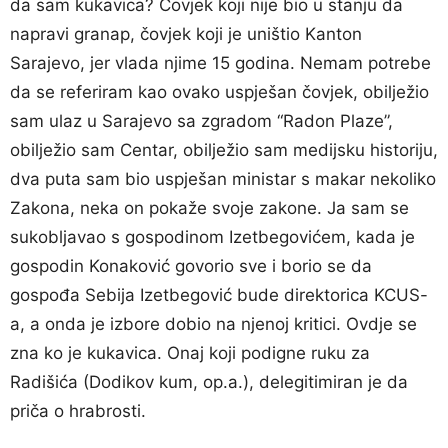
da sam kukavica? Čovjek koji nije bio u stanju da
napravi granap, čovjek koji je uništio Kanton
Sarajevo, jer vlada njime 15 godina. Nemam potrebe
da se referiram kao ovako uspješan čovjek, obilježio
sam ulaz u Sarajevo sa zgradom “Radon Plaze”,
obilježio sam Centar, obilježio sam medijsku historiju,
dva puta sam bio uspješan ministar s makar nekoliko
Zakona, neka on pokaže svoje zakone. Ja sam se
sukobljavao s gospodinom Izetbegovićem, kada je
gospodin Konaković govorio sve i borio se da
gospođa Sebija Izetbegović bude direktorica KCUS-
a, a onda je izbore dobio na njenoj kritici. Ovdje se
zna ko je kukavica. Onaj koji podigne ruku za
Radišića (Dodikov kum, op.a.), delegitimiran je da
priča o hrabrosti.