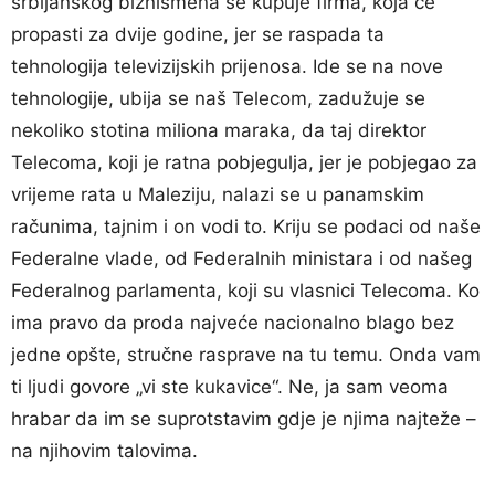
srbijanskog biznismena se kupuje firma, koja će
propasti za dvije godine, jer se raspada ta
tehnologija televizijskih prijenosa. Ide se na nove
tehnologije, ubija se naš Telecom, zadužuje se
nekoliko stotina miliona maraka, da taj direktor
Telecoma, koji je ratna pobjegulja, jer je pobjegao za
vrijeme rata u Maleziju, nalazi se u panamskim
računima, tajnim i on vodi to. Kriju se podaci od naše
Federalne vlade, od Federalnih ministara i od našeg
Federalnog parlamenta, koji su vlasnici Telecoma. Ko
ima pravo da proda najveće nacionalno blago bez
jedne opšte, stručne rasprave na tu temu. Onda vam
ti ljudi govore „vi ste kukavice“. Ne, ja sam veoma
hrabar da im se suprotstavim gdje je njima najteže –
na njihovim talovima.