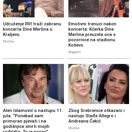
Udruženje RVI traži zabranu
Emotivni trenuci nakon
koncerta Dine Merlina u
koncerta: Kćerka Dine
Kraljevu
Merlina preuzela oca s
pozornice na stadionu
Muzika
Koševo
Magazin
Alen Islamović o nastupu 11.
Zbog Srebrenice otkazani i
jula: “Ponekad sam
nastupi Slađe Allegro i
primoran pjevati i na
Andreane Čekić
godišnjice smrti mojih
Muzika
roditelja. To je posao”