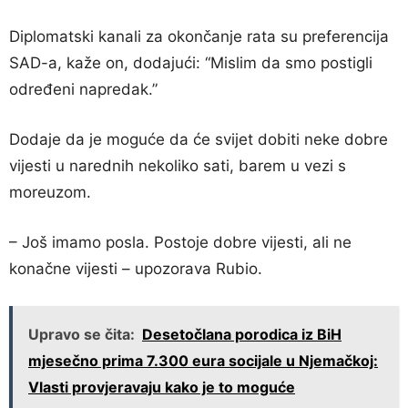
Diplomatski kanali za okončanje rata su preferencija
SAD-a, kaže on, dodajući: “Mislim da smo postigli
određeni napredak.”
Dodaje da je moguće da će svijet dobiti neke dobre
vijesti u narednih nekoliko sati, barem u vezi s
moreuzom.
– Još imamo posla. Postoje dobre vijesti, ali ne
konačne vijesti – upozorava Rubio.
Upravo se čita:
Desetočlana porodica iz BiH
mjesečno prima 7.300 eura socijale u Njemačkoj:
Vlasti provjeravaju kako je to moguće