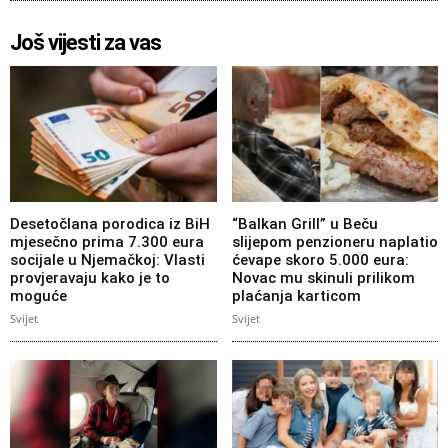
Još vijesti za vas
Desetočlana porodica iz BiH
“Balkan Grill” u Beču
mjesečno prima 7.300 eura
slijepom penzioneru naplatio
socijale u Njemačkoj: Vlasti
ćevape skoro 5.000 eura:
provjeravaju kako je to
Novac mu skinuli prilikom
moguće
plaćanja karticom
Svijet
Svijet