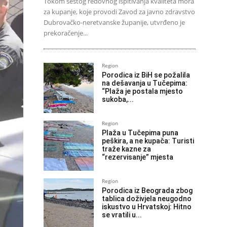
Tokom šestog redovnog ispitivanja kvaliteta mora
za kupanje, koje provodi Zavod za javno zdravstvo
Dubrovačko-neretvanske županije, utvrđeno je
prekoračenje...
Region
Porodica iz BiH se požalila
na dešavanja u Tučepima:
“Plaža je postala mjesto
sukoba,...
Region
Plaža u Tučepima puna
peškira, a ne kupača: Turisti
traže kazne za
“rezervisanje” mjesta
Region
Porodica iz Beograda zbog
tablica doživjela neugodno
iskustvo u Hrvatskoj: Hitno
se vratili u...