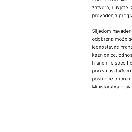
zatvora, i uvjete
provođenja progra
Slijedom naveden
odobrena može se 
jednostavne hrane
kaznionice, odno
hrane nije specif
praksu usklađenu 
postupne pripreme
Ministarstva prav