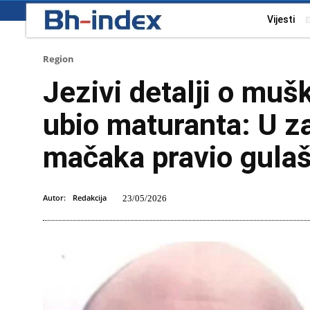
Vijesti
Region
Jezivi detalji o muš
ubio maturanta: U z
mačaka pravio gula
Autor:
Redakcija
23/05/2026