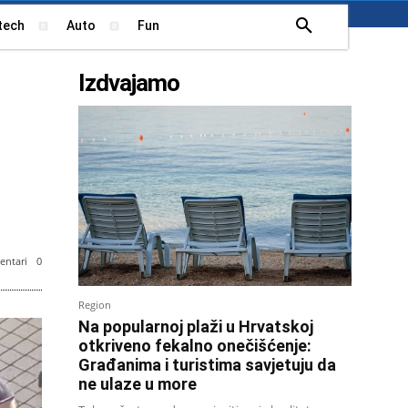
tech
Auto
Fun
Izdvajamo
ntari
0
Region
Na popularnoj plaži u Hrvatskoj
otkriveno fekalno onečišćenje:
Građanima i turistima savjetuju da
ne ulaze u more