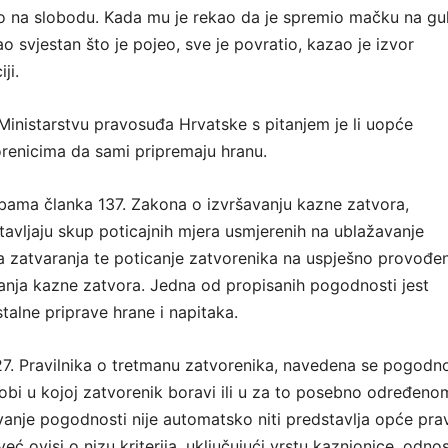
ao na slobodu. Kada mu je rekao da je spremio mačku na gul
o svjestan što je pojeo, sve je povratio, kazao je izvor
ji.
 Ministarstvu pravosuđa Hrvatske s pitanjem je li uopće
enicima da sami pripremaju hranu.
bama članka 137. Zakona o izvršavanju kazne zatvora,
avljaju skup poticajnih mjera usmjerenih na ublažavanje
a zatvaranja te poticanje zatvorenika na uspješno provođe
nja kazne zatvora. Jedna od propisanih pogodnosti jest
lne priprave hrane i napitaka.
7. Pravilnika o tretmanu zatvorenika, navedena se pogodn
obi u kojoj zatvorenik boravi ili u za to posebno određeno
anje pogodnosti nije automatsko niti predstavlja opće pra
već ovisi o nizu kriterija, uključujući vrstu kaznionice, odno