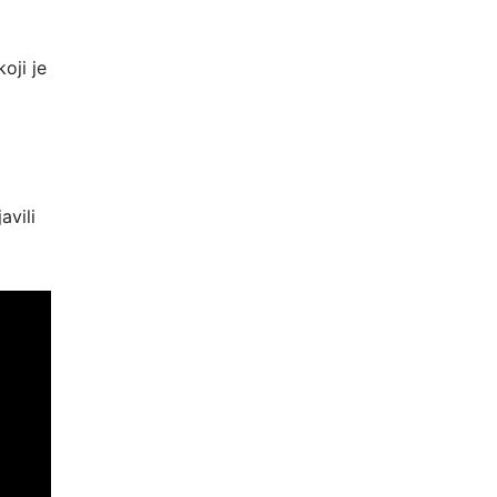
oji je
avili