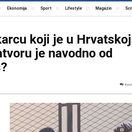
Ekonomija
Sport
Lifestyle
Magazin
Sci
karcu koji je u Hrvatskoj
atvoru je navodno od
š?
Kome