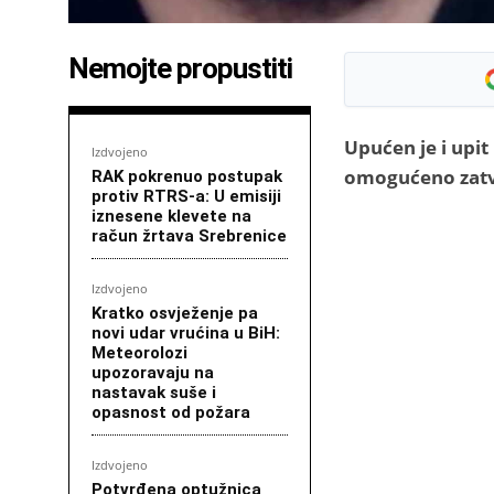
Nemojte propustiti
Upućen je i upit
Izdvojeno
omogućeno zatv
RAK pokrenuo postupak
protiv RTRS-a: U emisiji
iznesene klevete na
račun žrtava Srebrenice
Izdvojeno
Kratko osvježenje pa
novi udar vrućina u BiH:
Meteorolozi
upozoravaju na
nastavak suše i
opasnost od požara
Izdvojeno
Potvrđena optužnica