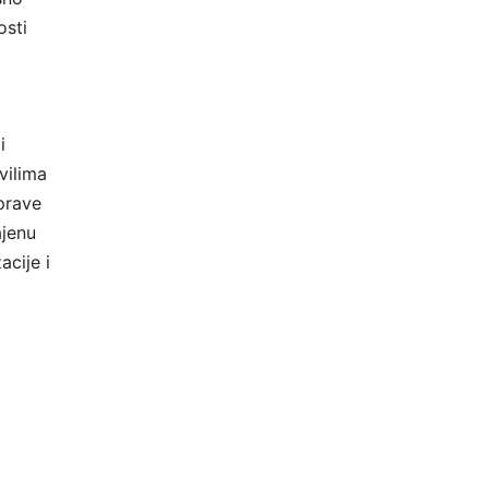
osti
i
vilima
prave
ajenu
cije i