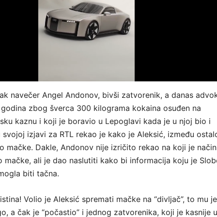
ak navečer Angel Andonov, bivši zatvorenik, a danas advok
ak godina zbog šverca 300 kilograma kokaina osuđen na
ku kaznu i koji je boravio u Lepoglavi kada je u njoj bio i
 u svojoj izjavi za RTL rekao je kako je Aleksić, između ostal
o mačke. Dakle, Andonov nije izričito rekao na koji je način
o mačke, ali je dao naslutiti kako bi informacija koju je Slo
mogla biti tačna.
istina! Volio je Aleksić spremati mačke na “divljač”, to mu je
, a čak je “počastio” i jednog zatvorenika, koji je kasnije 