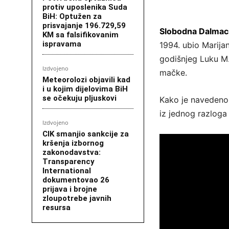
protiv uposlenika Suda
BiH: Optužen za
prisvajanje 196.729,59
Slobodna Dalmaci
KM sa falsifikovanim
ispravama
1994. ubio Marijan
godišnjeg Luku M.
Izdvojeno
mačke.
Meteorolozi objavili kad
i u kojim dijelovima BiH
se očekuju pljuskovi
Kako je navedeno u
iz jednog razloga 
Izdvojeno
CIK smanjio sankcije za
kršenja izbornog
zakonodavstva:
Transparency
International
dokumentovao 26
prijava i brojne
zloupotrebe javnih
resursa