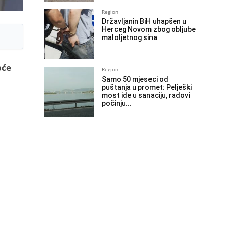
Region
Državljanin BiH uhapšen u
Herceg Novom zbog obljube
maloljetnog sina
pće
Region
Samo 50 mjeseci od
puštanja u promet: Pelješki
most ide u sanaciju, radovi
počinju...