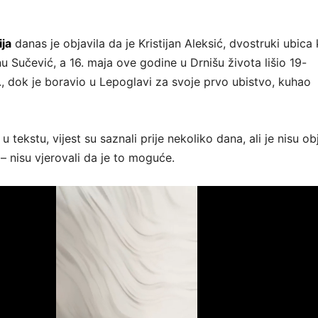
ja
danas je objavila da je Kristijan Aleksić, dvostruki ubica k
u Sučević, a 16. maja ove godine u Drnišu života lišio 19-
, dok je boravio u Lepoglavi za svoje prvo ubistvo, kuhao
 tekstu, vijest su saznali prije nekoliko dana, ali je nisu obj
– nisu vjerovali da je to moguće.