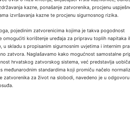
 izdržavanja kazne, ponašanje zatvorenika, procjenu uspješn
ma izvršavanja kazne te procjenu sigurnosnog rizika.
oga, pojedinim zatvorenicima kojima je takva pogodnost
omogućiti korištenje uređaja za pripravu toplih napitaka il
, u skladu s propisanim sigurnosnim uvjetima i internim pra
sno zatvora. Naglašavamo kako mogućnost samostalne pri
ičnost hrvatskog zatvorskog sistema, već predstavlja uobič
s međunarodnim standardima koji promiču načelo normaliza
 zatvorenika za život na slobodi, navedeno je u odgovoru
osuđa.