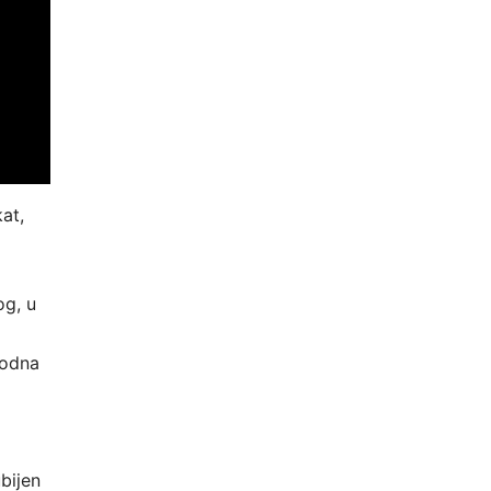
at,
og, u
bodna
ubijen