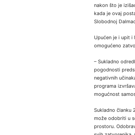
nakon što je iziš
kada je ovaj posta
Slobodnoj Dalmaci
Upućen je i upit i
omogućeno zatvor
– Sukladno odred
pogodnosti predst
negativnih učinak
programa izvršava
mogućnost samosta
Sukladno članku 2
može odobriti u s
prostoru. Odobrav
svih zatvorenika, 