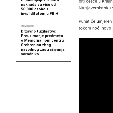
U ponedjeljak isplata
biti češće u Kraji
naknada za više od
Na sjeveroistoku s
50.000 osoba s
invaliditetom u FBiH
Puhat će umjeren d
Izdvojeno
tokom noći novo ja
Državno tužilaštvo:
Preuzimanje predmeta
o Memorijalnom centru
Srebrenica zbog
navodnog zastrašivanja
saradnika