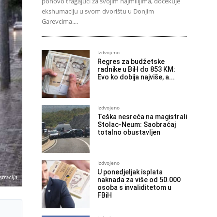
ponovo tragajući za svojim najmilijima, dočekuje
ekshumaciju u svom dvorištu u Donjim
Garevcima....
Izdvojeno
Regres za budžetske
radnike u BiH do 853 KM:
Evo ko dobija najviše, a...
Izdvojeno
Teška nesreća na magistrali
Stolac-Neum: Saobraćaj
totalno obustavljen
Izdvojeno
U ponedjeljak isplata
stracija
naknada za više od 50.000
osoba s invaliditetom u
FBiH