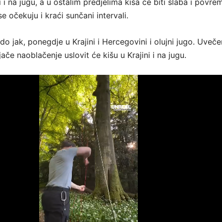
ni i na jugu, a u ostalim predjelima kiša će biti slaba i povre
e očekuju i kraći sunčani intervali.
o jak, ponegdje u Krajini i Hercegovini i olujni jugo. Uvečer
če naoblačenje uslovit će kišu u Krajini i na jugu.