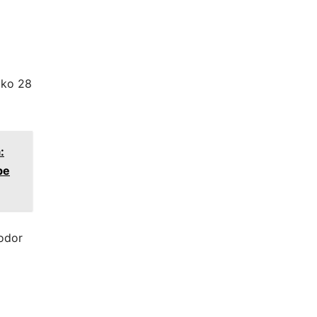
oko 28
:
be
rodor