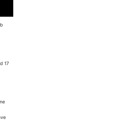
ab
d 17
ene
ave