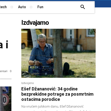
tech
Auto
Fun
Izdvajamo
 i
ntari
0
Izdvojeno
Ešef Džananović: 34 godine
bezprekidne potrage za posmrtnim
ostacima porodice
Na vrućem julskom danu, Ešef Džananović