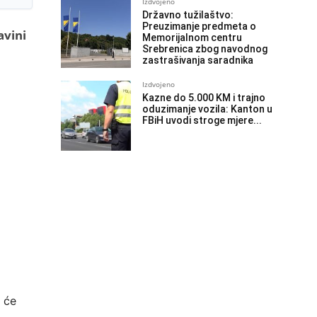
Izdvojeno
Državno tužilaštvo:
Preuzimanje predmeta o
avini
Memorijalnom centru
Srebrenica zbog navodnog
zastrašivanja saradnika
Izdvojeno
Kazne do 5.000 KM i trajno
oduzimanje vozila: Kanton u
FBiH uvodi stroge mjere...
 će