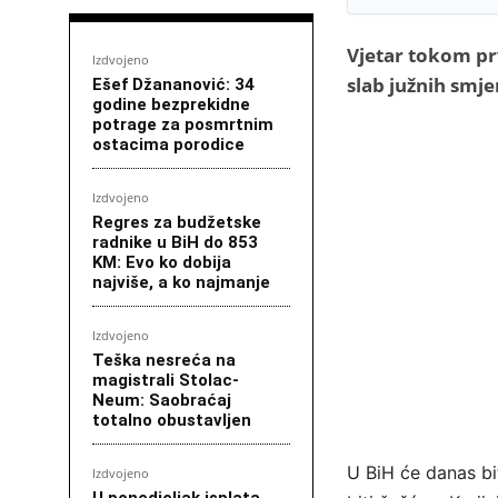
Vjetar tokom pr
Izdvojeno
slab južnih smj
Ešef Džananović: 34
godine bezprekidne
potrage za posmrtnim
ostacima porodice
Izdvojeno
Regres za budžetske
radnike u BiH do 853
KM: Evo ko dobija
najviše, a ko najmanje
Izdvojeno
Teška nesreća na
magistrali Stolac-
Neum: Saobraćaj
totalno obustavljen
U BiH će danas bi
Izdvojeno