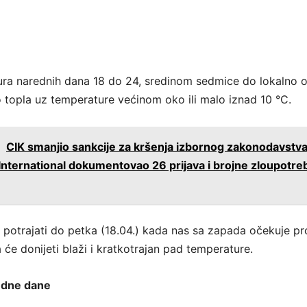
ra narednih dana 18 do 24, sredinom sedmice do lokalno 
no topla uz temperature većinom oko ili malo iznad 10 °C.
:
CIK smanjio sankcije za kršenja izbornog zakonodavstva
nternational dokumentovao 26 prijava i brojne zloupotre
e potrajati do petka (18.04.) kada nas sa zapada očekuje p
 će donijeti blaži i kratkotrajan pad temperature.
edne dane