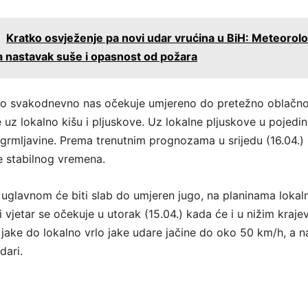
:
Kratko osvježenje pa novi udar vrućina u BiH: Meteorolo
 nastavak suše i opasnost od požara
o svakodnevno nas očekuje umjereno do pretežno oblačno
 uz lokalno kišu i pljuskove. Uz lokalne pljuskove u pojedi
grmljavine. Prema trenutnim prognozama u srijedu (16.04.) 
še stabilnog vremena.
a, uglavnom će biti slab do umjeren jugo, na planinama lokal
i vjetar se očekuje u utorak (15.04.) kada će i u nižim kraje
jake do lokalno vrlo jake udare jačine do oko 50 km/h, a n
dari.