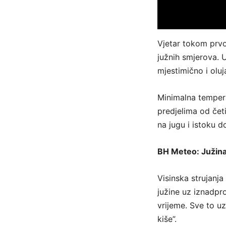
Vjetar tokom prvo
južnih smjerova. U
mjestimično i oluj
Minimalna tempera
predjelima od čet
na jugu i istoku d
BH Meteo: Južina
Visinska strujanj
južine uz iznadpr
vrijeme. Sve to uz
kiše”.