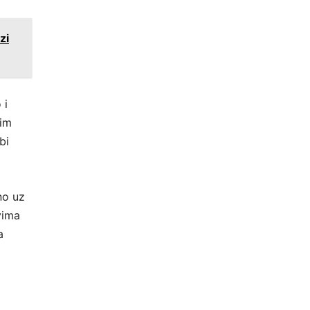
zi
 i
nim
bi
no uz
vima
a