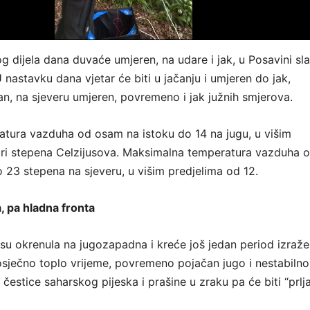
g dijela dana duvaće umjeren, na udare i jak, u Posavini sl
 nastavku dana vjetar će biti u jačanju i umjeren do jak,
an, na sjeveru umjeren, povremeno i jak južnih smjerova.
tura vazduha od osam na istoku do 14 na jugu, u višim
iri stepena Celzijusova. Maksimalna temperatura vazduha o
o 23 stepena na sjeveru, u višim predjelima od 12.
, pa hladna fronta
a su okrenula na jugozapadna i kreće još jedan period izraž
osječno toplo vrijeme, povremeno pojačan jugo i nestabilno
 čestice saharskog pijeska i prašine u zraku pa će biti “prlj