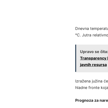
Dnevna temperatu
°C. Jutra relativ
Upravo se čita
Transparency I
javnih resursa
Izražena južina ć
hladne fronte koja
Prognoza za nar