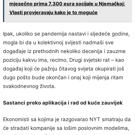
mjesečno prima 7.300 eura socijale u Njemačkoj:
Vlasti provjeravaju kako je to moguće
Ipak, ukoliko se pandemija nastavi i sljedeće godine,
mogla bi da u kolektivnoj svijesti nadmaši sve
događaje iz prethodnih nekoliko decenija i zauzme
poziciju kakvu ima, recimo, Drugi svjetski rat – kao
događaj koji će pažnju čitavog svijeta okupirati još
dugo pošto bude okončan i onaj koji mijenja ritam
svakodnevnog života.
Sastanci preko aplikacija i rad od kuće zauvijek
Ekonomisti sa kojima je razgovarao NYT smatraju da
će stradati kompanije sa lošim poslovnim modelima,