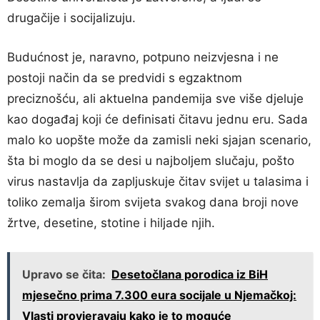
drugačije i socijalizuju.
Budućnost je, naravno, potpuno neizvjesna i ne
postoji način da se predvidi s egzaktnom
preciznošću, ali aktuelna pandemija sve više djeluje
kao događaj koji će definisati čitavu jednu eru. Sada
malo ko uopšte može da zamisli neki sjajan scenario,
šta bi moglo da se desi u najboljem slučaju, pošto
virus nastavlja da zapljuskuje čitav svijet u talasima i
toliko zemalja širom svijeta svakog dana broji nove
žrtve, desetine, stotine i hiljade njih.
Upravo se čita:
Desetočlana porodica iz BiH
mjesečno prima 7.300 eura socijale u Njemačkoj:
Vlasti provjeravaju kako je to moguće