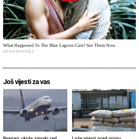
Još vijesti za vas
Ryanair ukida zimski red
Loše vijesti pred grijnu