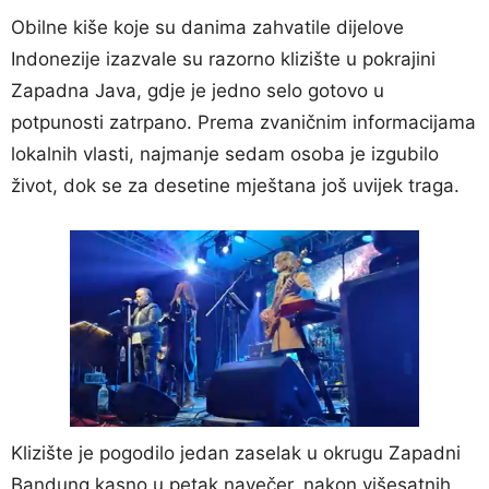
Obilne kiše koje su danima zahvatile dijelove
Indonezije izazvale su razorno klizište u pokrajini
Zapadna Java, gdje je jedno selo gotovo u
potpunosti zatrpano. Prema zvaničnim informacijama
lokalnih vlasti, najmanje sedam osoba je izgubilo
život, dok se za desetine mještana još uvijek traga.
Klizište je pogodilo jedan zaselak u okrugu Zapadni
Bandung kasno u petak navečer, nakon višesatnih