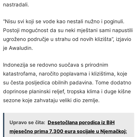
nastradali.
“Nisu svi koji se vode kao nestali nužno i poginuli.
Postoji mogućnost da su neki mještani sami napustili
ugroženo područje u strahu od novih klizišta”, izjavio
je Awaludin.
Indonezija se redovno suočava s prirodnim
katastrofama, naročito poplavama i klizištima, koje
su česta posljedica obilnih padavina. Tome dodatno
doprinose planinski reljef, tropska klima i duge kišne
sezone koje zahvataju veliki dio zemlje.
Upravo se čita:
Desetočlana porodica iz BiH
mjesečno prima 7.300 eura socijale u Njemačkoj: