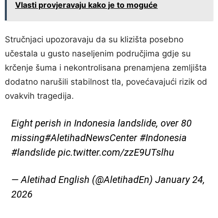
Vlasti provjeravaju kako je to moguće
Stručnjaci upozoravaju da su klizišta posebno
učestala u gusto naseljenim područjima gdje su
krčenje šuma i nekontrolisana prenamjena zemljišta
dodatno narušili stabilnost tla, povećavajući rizik od
ovakvih tragedija.
Eight perish in Indonesia landslide, over 80
missing
#AletihadNewsCenter
#Indonesia
#landslide
pic.twitter.com/zzE9UTslhu
— Aletihad English (@AletihadEn)
January 24,
2026