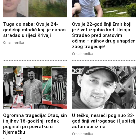
Tuga do neba: Ovo je 24-
Ovo je 22-godišnji Emir koji
godišnji mladić koji je danas
je život izgubio kod Ulcinja:
stradao u rijeci Krivaji
Stradao pred bratovim
očima – njihov drug uhapšen
Crna hronika
zbog tragedije!
Crna hronika
Ogromna tragedija: Otac, sin
U teškoj nesreći poginuo 33-
i njihov 16-godišnji rođak
godišnji vatrogasac i ljubitelj
poginuli pri povratku u
automobilizma
Njemačku
Crna hronika