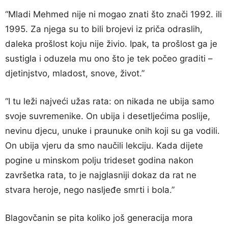
“Mladi Mehmed nije ni mogao znati što znači 1992. ili
1995. Za njega su to bili brojevi iz priča odraslih,
daleka prošlost koju nije živio. Ipak, ta prošlost ga je
sustigla i oduzela mu ono što je tek počeo graditi –
djetinjstvo, mladost, snove, život.”
“I tu leži najveći užas rata: on nikada ne ubija samo
svoje suvremenike. On ubija i desetljećima poslije,
nevinu djecu, unuke i praunuke onih koji su ga vodili.
On ubija vjeru da smo naučili lekciju. Kada dijete
pogine u minskom polju trideset godina nakon
završetka rata, to je najglasniji dokaz da rat ne
stvara heroje, nego nasljeđe smrti i bola.”
Blagovčanin se pita koliko još generacija mora