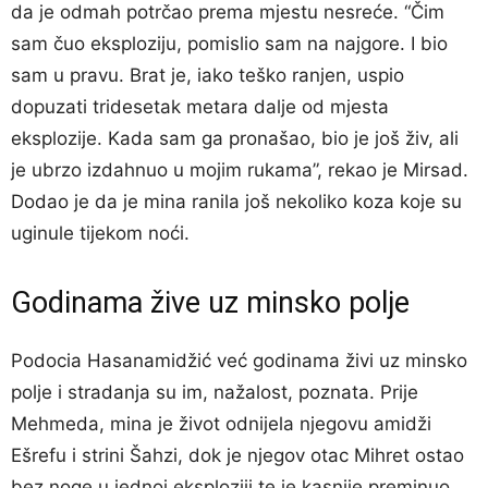
da je odmah potrčao prema mjestu nesreće. “Čim
sam čuo eksploziju, pomislio sam na najgore. I bio
sam u pravu. Brat je, iako teško ranjen, uspio
dopuzati tridesetak metara dalje od mjesta
eksplozije. Kada sam ga pronašao, bio je još živ, ali
je ubrzo izdahnuo u mojim rukama”, rekao je Mirsad.
Dodao je da je mina ranila još nekoliko koza koje su
uginule tijekom noći.
Godinama žive uz minsko polje
Podocia Hasanamidžić već godinama živi uz minsko
polje i stradanja su im, nažalost, poznata. Prije
Mehmeda, mina je život odnijela njegovu amidži
Ešrefu i strini Šahzi, dok je njegov otac Mihret ostao
bez noge u jednoj eksploziji te je kasnije preminuo.