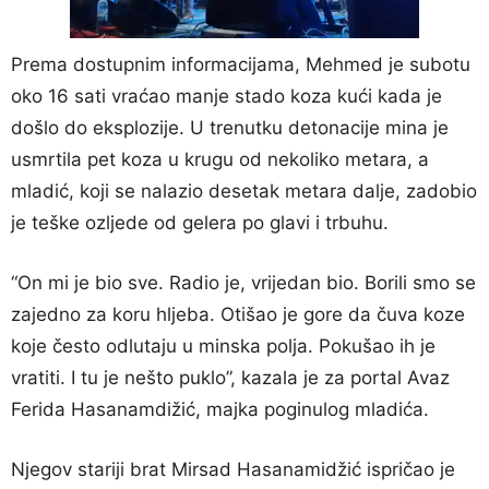
Prema dostupnim informacijama, Mehmed je subotu
oko 16 sati vraćao manje stado koza kući kada je
došlo do eksplozije. U trenutku detonacije mina je
usmrtila pet koza u krugu od nekoliko metara, a
mladić, koji se nalazio desetak metara dalje, zadobio
je teške ozljede od gelera po glavi i trbuhu.
“On mi je bio sve. Radio je, vrijedan bio. Borili smo se
zajedno za koru hljeba. Otišao je gore da čuva koze
koje često odlutaju u minska polja. Pokušao ih je
vratiti. I tu je nešto puklo”, kazala je za portal Avaz
Ferida Hasanamdižić, majka poginulog mladića.
Njegov stariji brat Mirsad Hasanamidžić ispričao je