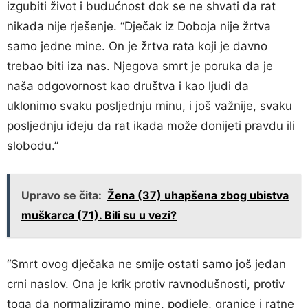
izgubiti život i budućnost dok se ne shvati da rat
nikada nije rješenje. “Dječak iz Doboja nije žrtva
samo jedne mine. On je žrtva rata koji je davno
trebao biti iza nas. Njegova smrt je poruka da je
naša odgovornost kao društva i kao ljudi da
uklonimo svaku posljednju minu, i još važnije, svaku
posljednju ideju da rat ikada može donijeti pravdu ili
slobodu.”
Upravo se čita:
Žena (37) uhapšena zbog ubistva
muškarca (71). Bili su u vezi?
“Smrt ovog dječaka ne smije ostati samo još jedan
crni naslov. Ona je krik protiv ravnodušnosti, protiv
toga da normaliziramo mine, podjele, granice i ratne