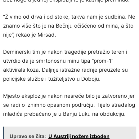
“Živimo od drva i od stoke, takva nam je sudbina. Ne
znamo više što je na Bečnju očišćeno od mina, a što
nije”, rekao je Mirsad.
Deminerski tim je nakon tragedije pretražio teren i
utvrdio da je smrtonosnu minu tipa “prom-1”
aktivirala koza. Daljnje istražne radnje preuzele su
policijske službe i tužiteljstvo u Doboju.
Mjesto eksplozije nakon nesreće bilo je zatvoreno jer
se radi o iznimno opasnom području. Tijelo stradalog
mladića prebačeno je u Banju Luku na obdukciju.
Upravo se čita:
U Austriji nožem izboden