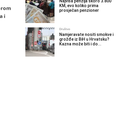
Najviša penzija skoro 3.800
KM, evo koliko prima
zorom
prosječan penzioner
a i
Društvo
Namjeravate nositi smokve i
grožđe iz BiH u Hrvatsku?
Kazna može biti i do...