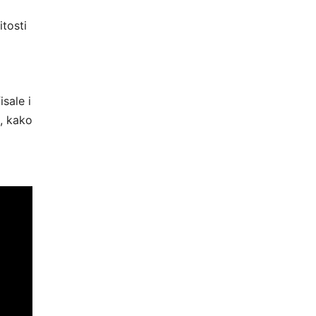
itosti
sale i
u, kako