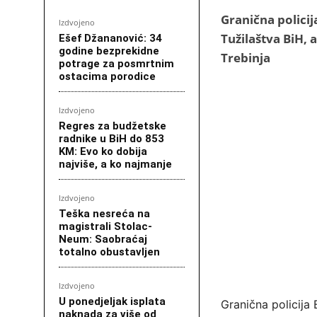
Granična polici
Izdvojeno
Tužilaštva BiH, 
Ešef Džananović: 34
godine bezprekidne
Trebinja
potrage za posmrtnim
ostacima porodice
Izdvojeno
Regres za budžetske
radnike u BiH do 853
KM: Evo ko dobija
najviše, a ko najmanje
Izdvojeno
Teška nesreća na
magistrali Stolac-
Neum: Saobraćaj
totalno obustavljen
Izdvojeno
U ponedjeljak isplata
Granična policija
naknada za više od