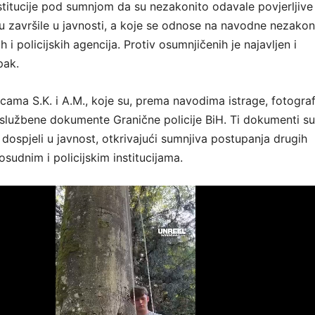
stitucije pod sumnjom da su nezakonito odavale povjerljive
su završile u javnosti, a koje se odnose na navodne nezakon
 i policijskih agencija. Protiv osumnjičenih je najavljen i
pak.
icama S.K. i A.M., koje su, prema navodima istrage, fotografi
le službene dokumente Granične policije BiH. Ti dokumenti s
dospjeli u javnost, otkrivajući sumnjiva postupanja drugih
sudnim i policijskim institucijama.