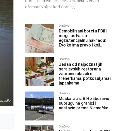
oprostili od Aldine je Rešid ef. Bektić, imam
džemata Voljice kod Gornjeg...
Društvo
Demobilisani borci u FBiH
mogu ostvariti
egzistencijalnu naknadu:
Evo ko ima pravo i koji...
Društvo
Jedan od najpoznatijih
sarajevskih restorana
zabranio ulazak u
trenerkama, potkošuljama i
japankama
Društvo
Muškarac iz BiH zaboravio
stracija
suprugu na granici i
nastavio prema Njemačkoj
Društvo