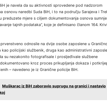
 BiH je navela da su aktivnosti sprovedene pod nadzorom
na osnovu naredbi Suda BiH, i to na području Sarajeva i Treb
su preduzete mjere s ciljem dokumentovanja osnova sumnje
avanje tajnih podataka”, koje je definisano članom 164. Kri
e prvenstveno odnosile na dvije osobe zaposlene u Granično
na kao policijski službenik, druga kao administrativni zaposle
da su nezakonito fotografisale i prosljeđivale službene
dokumentovano kroz proces prikupljanja dokaza i potkrije
enih – navedeno je iz Granične policije BiH.
:
Muškarac iz BiH zaboravio suprugu na granici i nastavio
koj