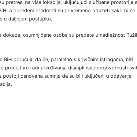
su pretresi na više lokacija, uključujući službene prostorije
 BiH, a određeni predmeti su privremeno oduzeti kako bi se
zi u daljnjem postupku.
a dokaza, osumnjičene osobe su predate u nadležnost Tuži
je BiH poručuju da će, paralelno s krivičnim istragama, biti
ne procedure radi utvrđivanja disciplinske odgovornosti svi
e postoji osnovana sumnja da su bili uključeni u odavanje
acija.