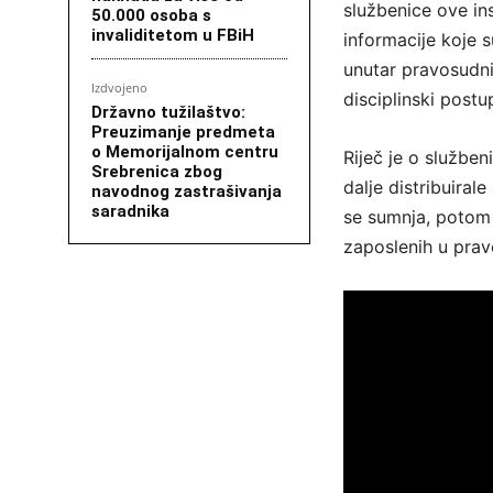
službenice ove in
50.000 osoba s
invaliditetom u FBiH
informacije koje 
unutar pravosudnih
Izdvojeno
disciplinski postu
Državno tužilaštvo:
Preuzimanje predmeta
o Memorijalnom centru
Riječ je o služben
Srebrenica zbog
dalje distribuira
navodnog zastrašivanja
saradnika
se sumnja, potom 
zaposlenih u pravo