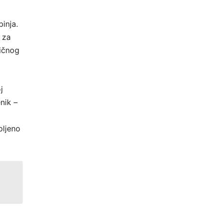
inja.
 za
vičnog
j
nik –
pljeno