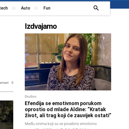
tech
Auto
Fun
Izdvajamo
ntari
0
Društvo
Efendija se emotivnom porukom
oprostio od mlade Aldine: “Kratak
život, ali trag koji će zauvijek ostati”
Među onima koji su se posebno emotivno