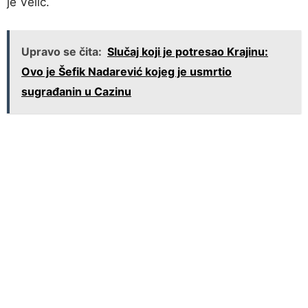
je Velić.
Upravo se čita:
Slučaj koji je potresao Krajinu:
Ovo je Šefik Nadarević kojeg je usmrtio
sugrađanin u Cazinu