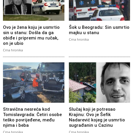
Ovo je žena koju je usmrtio
Šok u Beogradu: Sin usmrtio
sin u stanu: Došla da ga
majku u stanu
obiđe i pripremi mu ručak,
Crna hronika
on je ubio
Crna hronika
Stravična nesreća kod
Slučaj koji je potresao
Tomislavgrada: Četiri osobe
Krajinu: Ovo je Šefik
teško povrijeđene, među
Nadarević kojeg je usmrtio
njima i beba
sugrađanin u Cazinu
Crna hronika
Crna hronika