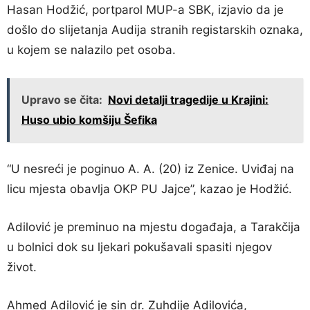
Hasan Hodžić, portparol MUP-a SBK, izjavio da je
došlo do slijetanja Audija stranih registarskih oznaka,
u kojem se nalazilo pet osoba.
Upravo se čita:
Novi detalji tragedije u Krajini:
Huso ubio komšiju Šefika
“U nesreći je poginuo A. A. (20) iz Zenice. Uviđaj na
licu mjesta obavlja OKP PU Jajce”, kazao je Hodžić.
Adilović je preminuo na mjestu događaja, a Tarakčija
u bolnici dok su ljekari pokušavali spasiti njegov
život.
Ahmed Adilović je sin dr. Zuhdije Adilovića,