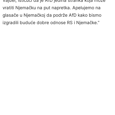
Vajdel, ističući da je AfD jedina stranka koja može
vratiti Njemačku na put napretka. Apelujemo na
glasače u Njemačkoj da podrže AfD kako bismo
izgradili buduće dobre odnose RS i Njemačke.”