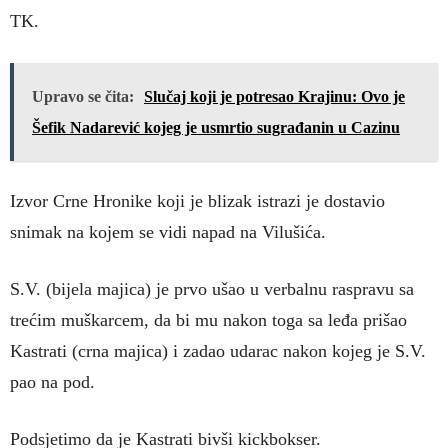
TK.
Upravo se čita:
Slučaj koji je potresao Krajinu: Ovo je
Šefik Nadarević kojeg je usmrtio sugrađanin u Cazinu
Izvor Crne Hronike koji je blizak istrazi je dostavio
snimak na kojem se vidi napad na Vilušića.
S.V. (bijela majica) je prvo ušao u verbalnu raspravu sa
trećim muškarcem, da bi mu nakon toga sa leđa prišao
Kastrati (crna majica) i zadao udarac nakon kojeg je S.V.
pao na pod.
Podsjetimo da je Kastrati bivši kickbokser.