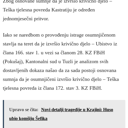
Zbog osnovane sumnje da je izvršio krivično djelo –
Teška tjelesna povreda Kastratiju je određen
jednomjesečni pritvor.
Iako se naredbom o provođenju istrage osumnjičenom
stavlja na teret da je izvršio krivično djelo – Ubistvo iz
člana 166. stav 1. u vezi sa članom 28. KZ FBiH
(Pokušaj), Kantonalni sud u Tuzli je analizom svih
dostavljenih dokaza našao da za sada postoji osnovana
sumnja da je osumnjičeni izvršio krivično djelo – Teška
tjelesna povreda iz člana 172. stav 3. KZ FBiH.
Upravo se čita:
Novi detalji tragedije u Krajini: Huso
ubio komšiju Šefika