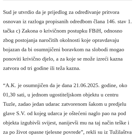
Sud je utvrdio da je prijedlog za određivanje pritvora
osnovan iz razloga propisanih odredbom člana 146. stav 1.
tačka c) Zakona o krivičnom postupku FBiH, odnosno
zbog postojanja naročitih okolnosti koje opravdavaju
bojazan da bi osumnjičeni boravkom na slobodi mogao
ponoviti krivično djelo, a za koje se može izreći kazna
zatvora od tri godine ili teža kazna.
“A.K. je osumnjičen da je dana 21.06.2025. godine, oko
01,30 sati, u jednom ugostiteljskom objektu u centru
Tuzle, zadao jedan udarac zatvorenom šakom u predjelu
glave S.V. od kojeg udarca je oštećeni naglo pao na pod
objekta izgubivši svijest, nanijevši mu na taj način teške i
za po život opasne tjelesne povrede”, rekli su iz Tužilaštva