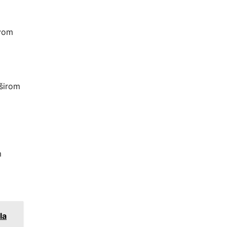
ovom
 širom
m
la