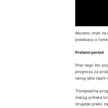
Moramo imati na um
predstavu o tome 
Prelazni period
Prije nego što po
prognozu za prolj
ranog ljeta (april-
Tromjesečna progn
niskog pritiska i
strujanje preko z