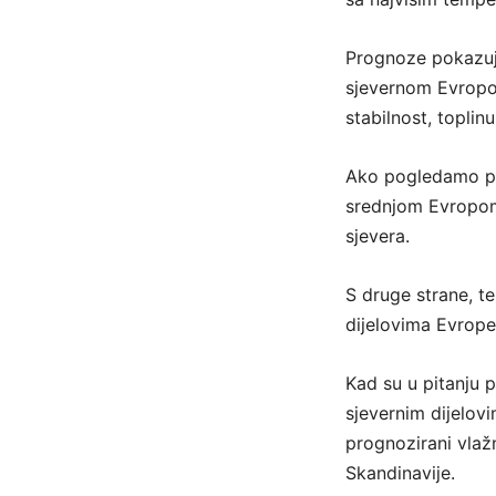
Prognoze pokazuju
sjevernom Evropom
stabilnost, toplinu
Ako pogledamo pr
srednjom Evropom 
sjevera.
S druge strane, t
dijelovima Evrope
Kad su u pitanju 
sjevernim dijelov
prognozirani vlažn
Skandinavije.