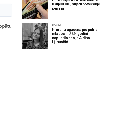
Dobre vijesti za penzionere
u dijelu BiH, slijedi povećanje
penzija
Društvo
 opštu
Prerano ugašena još jedna
mladost: U 29. godini
napustila nas je Aldina
Ljubunčić