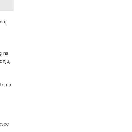
noj
g na
dnju,
 te na
jesec