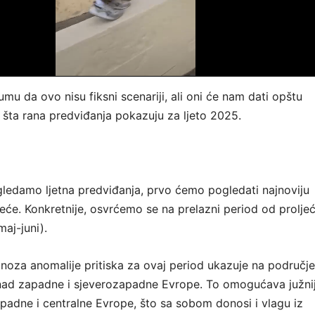
u da ovo nisu fiksni scenariji, ali oni će nam dati opštu
šta rana predviđanja pokazuju za ljeto 2025.
gledamo ljetna predviđanja, prvo ćemo pogledati najnoviju
eće. Konkretnije, osvrćemo se na prelazni period od prolje
maj-juni).
oza anomalije pritiska za ovaj period ukazuje na područje
znad zapadne i sjeverozapadne Evrope. To omogućava južni
apadne i centralne Evrope, što sa sobom donosi i vlagu iz