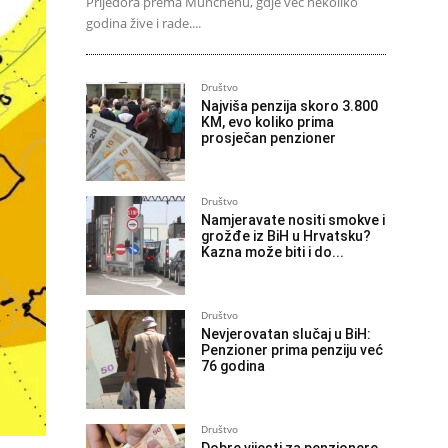
Prijedora prema Münchenu, gdje već nekoliko
godina žive i rade....
Društvo
Najviša penzija skoro 3.800
KM, evo koliko prima
prosječan penzioner
Društvo
Namjeravate nositi smokve i
grožđe iz BiH u Hrvatsku?
Kazna može biti i do...
Društvo
Nevjerovatan slučaj u BiH:
Penzioner prima penziju već
76 godina
Društvo