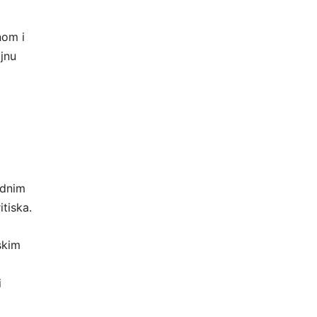
nom i
jnu
adnim
tiska.
skim
i