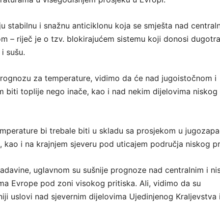
 stabilnu i snažnu anticiklonu koja se smješta nad central
 – riječ je o tzv. blokirajućem sistemu koji donosi dugotra
 i sušu.
ognozu za temperature, vidimo da će nad jugoistočnom i
biti toplije nego inače, kao i nad nekim dijelovima niskog
emperature bi trebale biti u skladu sa prosjekom u jugozap
, kao i na krajnjem sjeveru pod uticajem područja niskog pri
padavine, uglavnom su sušnije prognoze nad centralnim i ni
ima Evrope pod zoni visokog pritiska. Ali, vidimo da su
iji uslovi nad sjevernim dijelovima Ujedinjenog Kraljevstva 