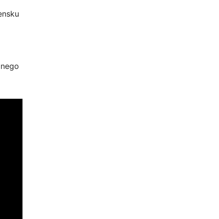
ensku
a nego