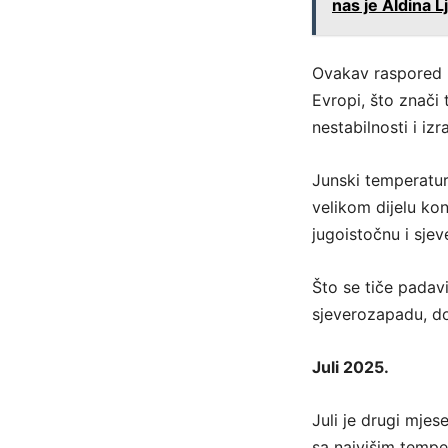
nas je Aldina 
Ovakav raspored 
Evropi, što znači 
nestabilnosti i iz
Junski temperatur
velikom dijelu kon
jugoistočnu i sje
Što se tiče padav
sjeverozapadu, dok
Juli 2025.
Juli je drugi mjes
sa najvišim tempe