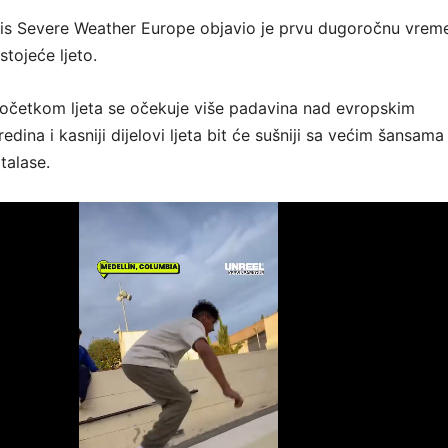
vis Severe Weather Europe objavio je prvu dugoročnu vrem
tojeće ljeto.
očetkom ljeta se očekuje više padavina nad evropskim
redina i kasniji dijelovi ljeta bit će sušniji sa većim šansam
talase.