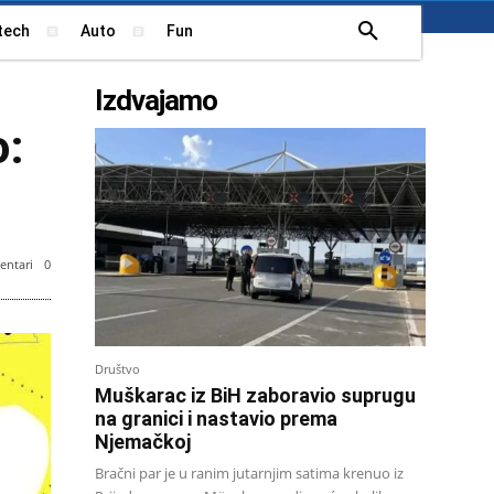
tech
Auto
Fun
Izdvajamo
o:
ntari
0
Društvo
Muškarac iz BiH zaboravio suprugu
na granici i nastavio prema
Njemačkoj
Bračni par je u ranim jutarnjim satima krenuo iz