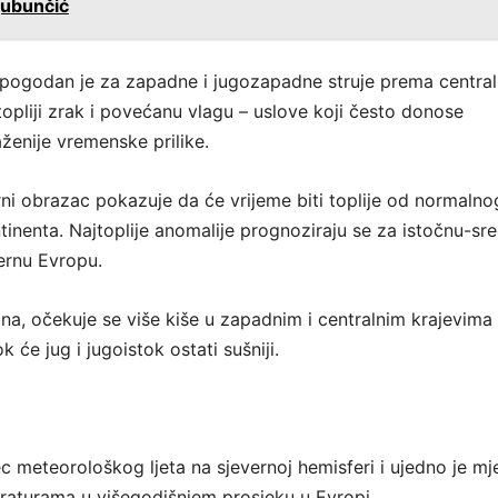
Ljubunčić
pogodan je za zapadne i jugozapadne struje prema central
topliji zrak i povećanu vlagu – uslove koji često donose
raženije vremenske prilike.
ni obrazac pokazuje da će vrijeme biti toplije od normalno
tinenta. Najtoplije anomalije prognoziraju se za istočnu-sre
vernu Evropu.
ina, očekuje se više kiše u zapadnim i centralnim krajevima
 će jug i jugoistok ostati sušniji.
ec meteorološkog ljeta na sjevernoj hemisferi i ujedno je m
raturama u višegodišnjem prosjeku u Evropi.