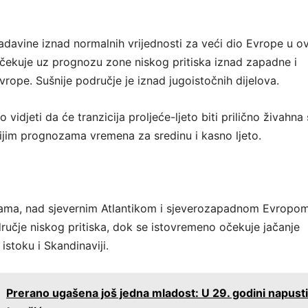
adavine iznad normalnih vrijednosti za veći dio Evrope u 
čekuje uz prognozu zone niskog pritiska iznad zapadne i
rope. Sušnije područje je iznad jugoistočnih dijelova.
idjeti da će tranzicija proljeće-ljeto biti prilično živahna
nijim prognozama vremena za sredinu i kasno ljeto.
ama, nad sjevernim Atlantikom i sjeverozapadnom Evropo
ručje niskog pritiska, dok se istovremeno očekuje jačanje
istoku i Skandinaviji.
:
Prerano ugašena još jedna mladost: U 29. godini napusti