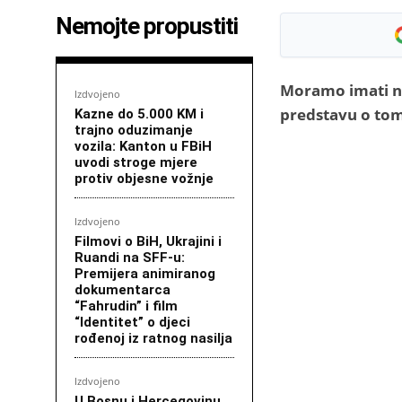
Nemojte propustiti
Moramo imati na 
Izdvojeno
predstavu o tom
Kazne do 5.000 KM i
trajno oduzimanje
vozila: Kanton u FBiH
uvodi stroge mjere
protiv objesne vožnje
Izdvojeno
Filmovi o BiH, Ukrajini i
Ruandi na SFF-u:
Premijera animiranog
dokumentarca
“Fahrudin” i film
“Identitet” o djeci
rođenoj iz ratnog nasilja
Izdvojeno
U Bosnu i Hercegovinu