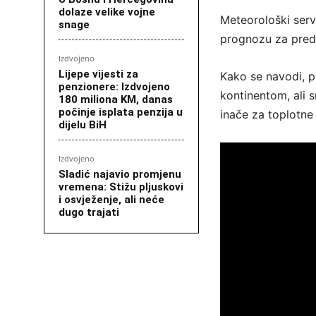
dolaze velike vojne
Meteorološki ser
snage
prognozu za preds
Izdvojeno
Lijepe vijesti za
Kako se navodi, p
penzionere: Izdvojeno
kontinentom, ali s
180 miliona KM, danas
počinje isplata penzija u
inače za toplotne 
dijelu BiH
Izdvojeno
Sladić najavio promjenu
vremena: Stižu pljuskovi
i osvježenje, ali neće
dugo trajati