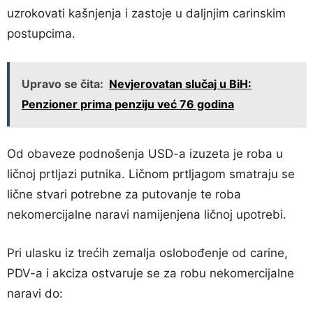
uzrokovati kašnjenja i zastoje u daljnjim carinskim
postupcima.
Upravo se čita:
Nevjerovatan slučaj u BiH:
Penzioner prima penziju već 76 godina
Od obaveze podnošenja USD-a izuzeta je roba u
ličnoj prtljazi putnika. Ličnom prtljagom smatraju se
lične stvari potrebne za putovanje te roba
nekomercijalne naravi namijenjena ličnoj upotrebi.
Pri ulasku iz trećih zemalja oslobođenje od carine,
PDV-a i akciza ostvaruje se za robu nekomercijalne
naravi do: