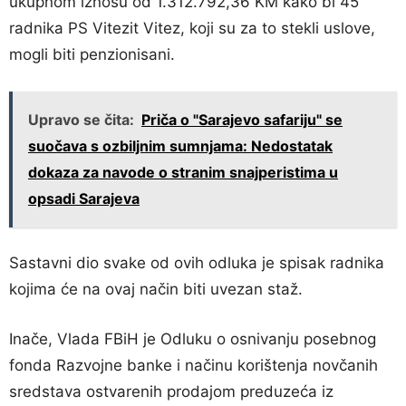
ukupnom iznosu od 1.312.792,36 KM kako bi 45
radnika PS Vitezit Vitez, koji su za to stekli uslove,
mogli biti penzionisani.
Upravo se čita:
Priča o "Sarajevo safariju" se
suočava s ozbiljnim sumnjama: Nedostatak
dokaza za navode o stranim snajperistima u
opsadi Sarajeva
Sastavni dio svake od ovih odluka je spisak radnika
kojima će na ovaj način biti uvezan staž.
Inače, Vlada FBiH je Odluku o osnivanju posebnog
fonda Razvojne banke i načinu korištenja novčanih
sredstava ostvarenih prodajom preduzeća iz