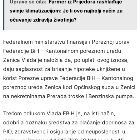
Upravo se čita:
Farmer iz Prijedora rashlađuje
svinje klimatizacijom: Je li ovo najbolji način za
očuvanje zdravlja životinja?
Federalnom ministarstvu finansija i Poreznoj upravi
Federacije BiH – Kantonalnom poreznom uredu
Zenica Vlada je naložila da, po uplati ovog iznosa,
daju saglasnost za brisanje hipoteke uknjižene u
korist Porezne uprave Federacije BiH – Kantonalnog
poreznog ureda Zenica kod Općinskog suda u Zenici
na nekretninama Prerada troske i Benzinska pumpa.
Trećom odlukom Vlada FBiH je, na isti način,
odobrila doznaku sredstva za plaćanje doprinosa za
PIO, zdravstveno i osiguranje od neuposlenosti u