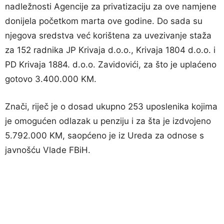
nadležnosti Agencije za privatizaciju za ove namjene
donijela početkom marta ove godine. Do sada su
njegova sredstva već korištena za uvezivanje staža
za 152 radnika JP Krivaja d.o.o., Krivaja 1804 d.o.o. i
PD Krivaja 1884. d.o.o. Zavidovići, za što je uplaćeno
gotovo 3.400.000 KM.
Znači, riječ je o dosad ukupno 253 uposlenika kojima
je omogućen odlazak u penziju i za šta je izdvojeno
5.792.000 KM, saopćeno je iz Ureda za odnose s
javnošću Vlade FBiH.