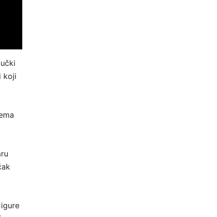
mučki
 koji
rema
aru
čak
Cigure