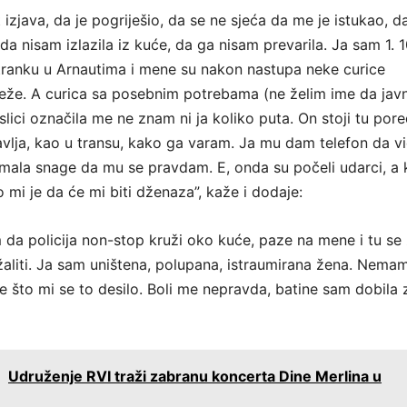
t izjava, da je pogriješio, da se ne sjeća da me je istukao, da
 da nisam izlazila iz kuće, da ga nisam prevarila. Ja sam 1. 1
tranku u Arnautima i mene su nakon nastupa neke curice
eže. A curica sa posebnim potrebama (ne želim ime da jav
lici označila me ne znam ni ja koliko puta. On stoji tu por
lja, kao u transu, kako ga varam. Ja mu dam telefon da vi
m imala snage da mu se pravdam. E, onda su počeli udarci, a
 mi je da će mi biti dženaza”, kaže i dodaje:
a policija non-stop kruži oko kuće, paze na mene i tu se 
liti. Ja sam uništena, polupana, istraumirana žena. Nemam
 što mi se to desilo. Boli me nepravda, batine sam dobila
:
Udruženje RVI traži zabranu koncerta Dine Merlina u