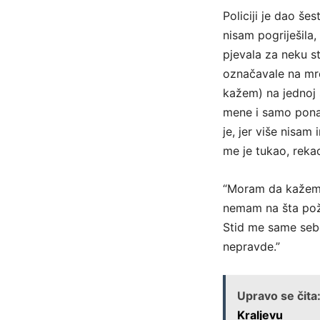
Policiji je dao šes
nisam pogriješila,
pjevala za neku s
označavale na mr
kažem) na jednoj s
mene i samo ponav
je, jer više nisa
me je tukao, rekao
“Moram da kažem d
nemam na šta poža
Stid me same sebe
nepravde.”
Upravo se čita
Kraljevu