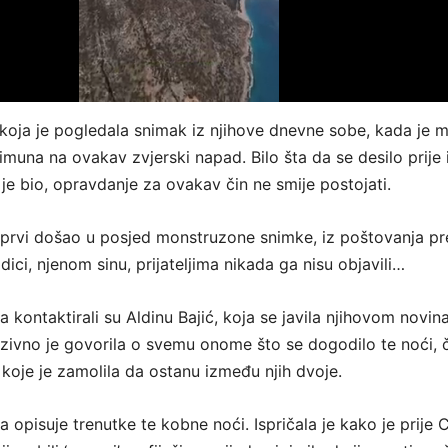
koja je pogledala snimak iz njihove dnevne sobe, kada je 
 imuna na ovakav zvjerski napad. Bilo šta da se desilo prije i
 je bio, opravdanje za ovakav čin ne smije postojati.
l prvi došao u posjed monstruzone snimke, iz poštovanja p
odici, njenom sinu, prijateljima nikada ga nisu objavili…
kontaktirali su Aldinu Bajić, koja se javila njihovom novin
luzivno je govorila o svemu onome što se dogodilo te noći, 
 koje je zamolila da ostanu između njih dvoje.
na opisuje trenutke te kobne noći. Ispričala je kako je prije 