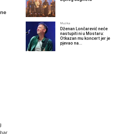
 ne
Muzika
Dženan Lončarević neće
nastupiti ni u Mostaru:
Otkazan mu koncert jer je
pjevao na...
g
 bar