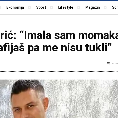
Ekonomija
Sport
Lifestyle
Magazin
Sci
jrić: “Imala sam momak
afijaš pa me nisu tukli”
Kome