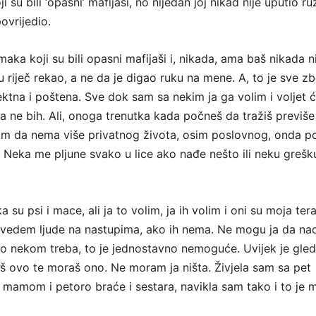
 su bili ‘opasni’ mafijaši, no nijedan joj nikad nije uputio r
povrijedio.
ka koji su bili opasni mafijaši i, nikada, ama baš nikada n
u riječ rekao, a ne da je digao ruku na mene. A, to je sve z
ktna i poštena. Sve dok sam sa nekim ja ga volim i voljet ć
la ne bih. Ali, onoga trenutka kada počneš da tražiš previš
m da nema više privatnog života, osim poslovnog, onda po
a. Neka me pljune svako u lice ako nađe nešto ili neku grešk
 su psi i mace, ali ja to volim, ja ih volim i oni su moja tera
vedem ljude na nastupima, ako ih nema. Ne mogu ja da na
ko nekom treba, to je jednostavno nemoguće. Uvijek je gle
aš ovo te moraš ono. Ne moram ja ništa. Živjela sam sa pet
amom i petoro braće i sestara, navikla sam tako i to je 