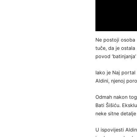
Ne postoji osoba 
tuče, da je ostala
povod ‘batinjanja’
Iako je Naj porta
Aldini, njenoj por
Odmah nakon toga 
Bati Šišiću. Eksk
neke sitne detalje
U ispovijesti Aldi