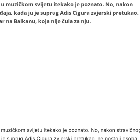
ć u muzičkom svijetu itekako je poznato. No, nakon
aja, kada ju je suprug Adis Cigura zvjerski pretukao,
ar na Balkanu, koja nije čula za nju.
u muzičkom svijetu itekako je poznato. No, nakon stravično
 je suprug Adis Cigura zvjerski pretukao, ne postoji osoba,