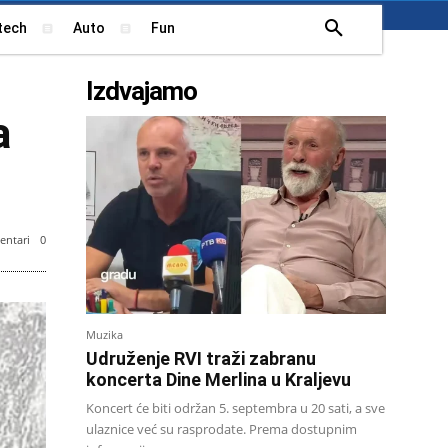
tech
Auto
Fun
Izdvajamo
a
ntari
0
Muzika
Udruženje RVI traži zabranu
koncerta Dine Merlina u Kraljevu
Koncert će biti održan 5. septembra u 20 sati, a sve
ulaznice već su rasprodate. Prema dostupnim