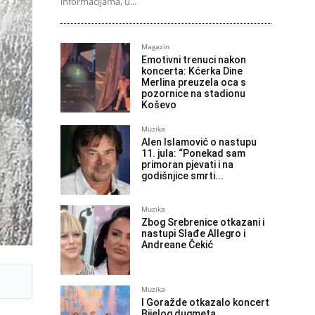
informacijama, u...
Magazin
Emotivni trenuci nakon
koncerta: Kćerka Dine
Merlina preuzela oca s
pozornice na stadionu
Koševo
Muzika
Alen Islamović o nastupu
11. jula: “Ponekad sam
primoran pjevati i na
godišnjice smrti...
Muzika
Zbog Srebrenice otkazani i
nastupi Slađe Allegro i
Andreane Čekić
Muzika
I Goražde otkazalo koncert
Bijelog dugmeta