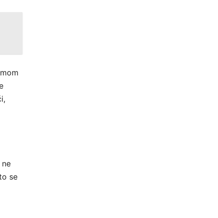
mamom
e
i,
 ne
to se