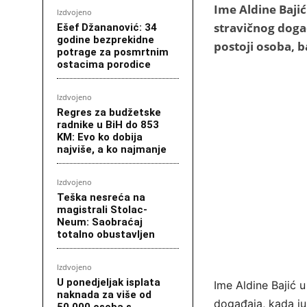
Ime Aldine Baji
Izdvojeno
stravičnog događ
Ešef Džananović: 34
godine bezprekidne
postoji osoba, b
potrage za posmrtnim
ostacima porodice
Izdvojeno
Regres za budžetske
radnike u BiH do 853
KM: Evo ko dobija
najviše, a ko najmanje
Izdvojeno
Teška nesreća na
magistrali Stolac-
Neum: Saobraćaj
totalno obustavljen
Izdvojeno
U ponedjeljak isplata
Ime Aldine Bajić 
naknada za više od
događaja, kada ju
50.000 osoba s