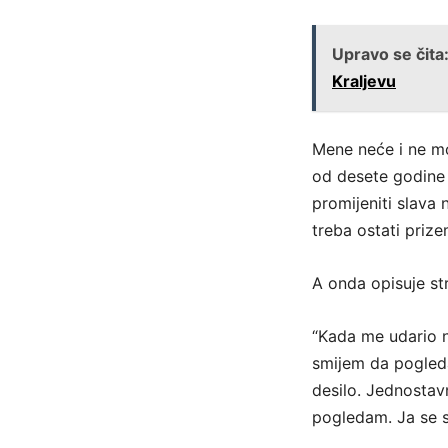
Upravo se čita
Kraljevu
Mene neće i ne m
od desete godine 
promijeniti slava 
treba ostati prize
A onda opisuje str
“Kada me udario n
smijem da pogled
desilo. Jednostav
pogledam. Ja se 