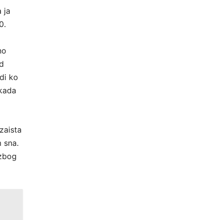
 ja
0.
no
ed
di ko
 kada
zaista
 sna.
 zbog