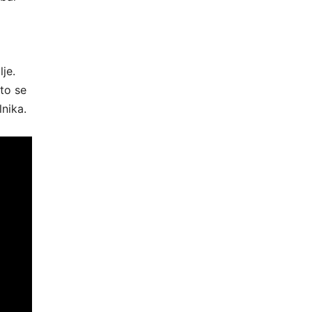
je.
to se
nika.