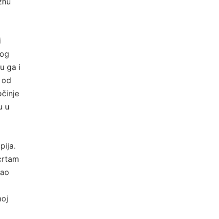
užnu
i
bog
u ga i
e od
činje
u u
pija.
crtam
dao
moj