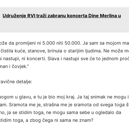
:
Udruženje RVI traži zabranu koncerta Dine Merlina u
ože da promijeni ni 5.000 niti 50.000. Ja sam sa mojom 
čistila kuće, stanove, brinula o starijim ljudima. Ne može m
ni nastupi, ni koncerti. Slava i nastupi sve će to jednom proć
man i čovjek.”
avične detalje:
ogom u glavu, e tu je bio moj kraj. Ja taj snimak ne mogu i
am. Sramota me je, strašna me je sramota od svega toga š
no, ja se stidim toga, ne mogu sama sebe u ogledalo da
stidim toga, a zbog čega ni sama ne znam?