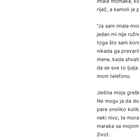
imala momaka, koji
riječ, a kamoli je 
“Ja sam imala moma
jedan mi nije ružn
toga što sam kore
nikada ga prevari
mene, kada shvati
da se sve to ljulj
mom telefonu.
Jedina moja greška
Ne mogu ja da do
pare onoliko koli
neki nivo, te mor
maraka sa mojom m
život.