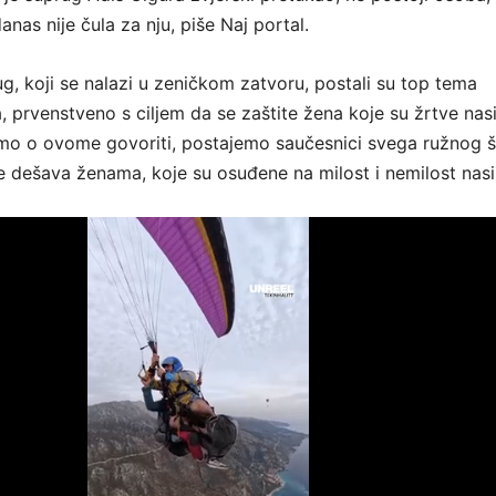
anas nije čula za nju, piše Naj portal.
ug, koji se nalazi u zeničkom zatvoru, postali su top tema
, prvenstveno s ciljem da se zaštite žena koje su žrtve nasil
mo o ovome govoriti, postajemo saučesnici svega ružnog š
e dešava ženama, koje su osuđene na milost i nemilost nasil