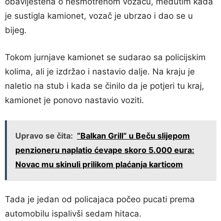
obaviještena o nesmotrenom vozaču, međutim kada
je sustigla kamionet, vozač je ubrzao i dao se u
bijeg.
Tokom jurnjave kamionet se sudarao sa policijskim
kolima, ali je izdržao i nastavio dalje. Na kraju je
naletio na stub i kada se činilo da je potjeri tu kraj,
kamionet je ponovo nastavio voziti.
Upravo se čita:
“Balkan Grill” u Beču slijepom
penzioneru naplatio ćevape skoro 5.000 eura:
Novac mu skinuli prilikom plaćanja karticom
Tada je jedan od policajaca počeo pucati prema
automobilu ispalivši sedam hitaca.