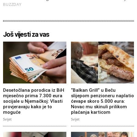
Još vijesti za vas
Desetočlana porodica iz BiH
“Balkan Grill” u Beču
mjesečno prima 7.300 eura
slijepom penzioneru naplatio
socijale u Njemačkoj: Vlasti
ćevape skoro 5.000 eura:
provjeravaju kako je to
Novac mu skinuli prilikom
moguće
plaćanja karticom
Svijet
Svijet