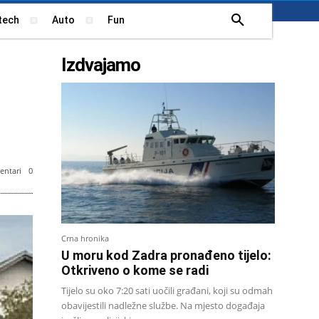
tech
Auto
Fun
Izdvajamo
ntari
0
Crna hronika
U moru kod Zadra pronađeno tijelo:
Otkriveno o kome se radi
Tijelo su oko 7:20 sati uočili građani, koji su odmah
obavijestili nadležne službe. Na mjesto događaja