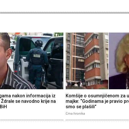
gama nakon informacija iz
Komšije o osumnjičenom za u
Ždrale se navodno krije na
majke: “Godinama je pravio pr
FBiH
smo se plašili”
Crna hronika