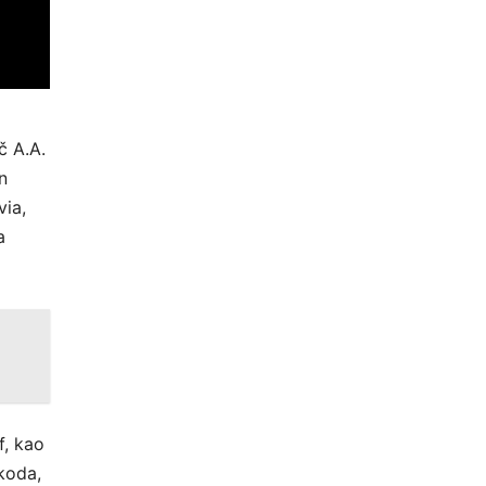
č A.A.
n
ia,
a
f, kao
koda,