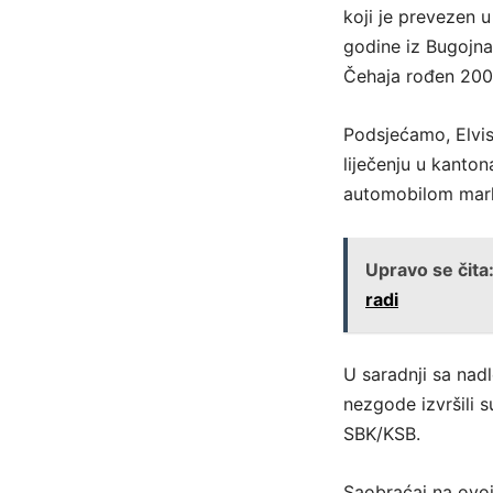
koji je prevezen u
godine iz Bugojna
Čehaja rođen 2003
Podsjećamo, Elvis 
liječenju u kanton
automobilom mark
Upravo se čita
radi
U saradnji sa nad
nezgode izvršili s
SBK/KSB.
Saobraćaj na ovoj 