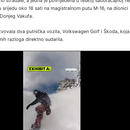
no stradale, a jedna je povrijeđena u teškoj saobraćajnoj ne
u srijedu oko 18 sati na magistralnom putu M-16, na dionici
 Donjeg Vakufa.
tvovala dva putnička vozila, Volkswagen Golf i Škoda, koja
ih razloga direktno sudarila.