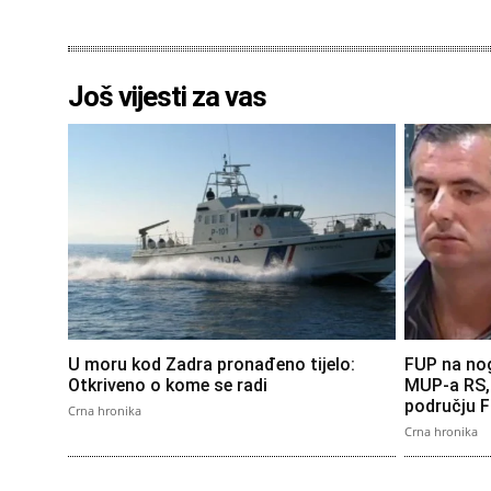
Još vijesti za vas
U moru kod Zadra pronađeno tijelo:
FUP na no
Otkriveno o kome se radi
MUP-a RS, 
području 
Crna hronika
Crna hronika