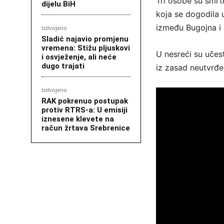
Tri osobe su smrt
dijelu BiH
koja se dogodila 
između Bugojna i
Izdvojeno
Sladić najavio promjenu
vremena: Stižu pljuskovi
U nesreći su učes
i osvježenje, ali neće
dugo trajati
iz zasad neutvrđen
Izdvojeno
RAK pokrenuo postupak
protiv RTRS-a: U emisiji
iznesene klevete na
račun žrtava Srebrenice