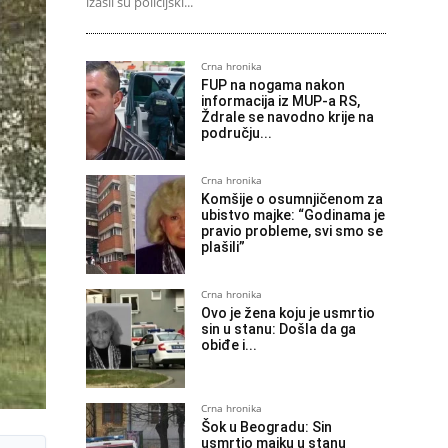
izašli su policijski...
Crna hronika
FUP na nogama nakon
informacija iz MUP-a RS,
Ždrale se navodno krije na
području...
Crna hronika
Komšije o osumnjičenom za
ubistvo majke: “Godinama je
pravio probleme, svi smo se
plašili”
Crna hronika
Ovo je žena koju je usmrtio
sin u stanu: Došla da ga
obiđe i...
Crna hronika
Šok u Beogradu: Sin
usmrtio majku u stanu