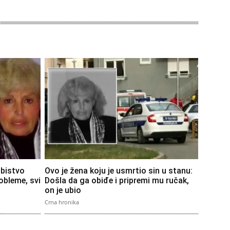
bistvo
Ovo je žena koju je usmrtio sin u stanu:
obleme, svi
Došla da ga obiđe i pripremi mu ručak,
on je ubio
Crna hronika