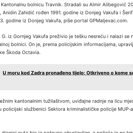
 Kantonalnu bolnicu Travnik. Stradali su Almir Alibegović 2
, Anidin Zahidić rođen 1991. godine iz Donjeg Vakufa i Šerif
. godine iz Donjeg Vakufa, piše portal GPMaljevac.com.
G. iz Gornjeg Vakufa preživio je tešku nesreću i nalazi se 
alnoj bolnici. On je, prema policijskim informacijama, upravl
e Škoda Octavia.
:
U moru kod Zadra pronađeno tijelo: Otkriveno o kome s
ležnim kantonalnim tužilaštvom, uviđajne radnje na licu mje
u policijski službenici Sektora kriminalističke policije MUP-a
dionici puta bio je potpuno obustavljen, a policija je na ter