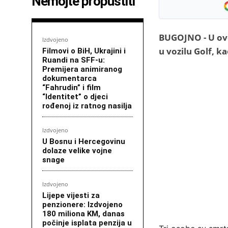
Nemojte propustiti
BUGOJNO - U ovo
Izdvojeno
u vozilu Golf, k
Filmovi o BiH, Ukrajini i
Ruandi na SFF-u:
Premijera animiranog
dokumentarca
“Fahrudin” i film
“Identitet” o djeci
rođenoj iz ratnog nasilja
Izdvojeno
U Bosnu i Hercegovinu
dolaze velike vojne
snage
Izdvojeno
Lijepe vijesti za
penzionere: Izdvojeno
180 miliona KM, danas
počinje isplata penzija u