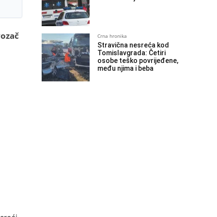
vozač
Crna hronika
Stravična nesreća kod
Tomislavgrada: Četiri
osobe teško povrijeđene,
među njima i beba