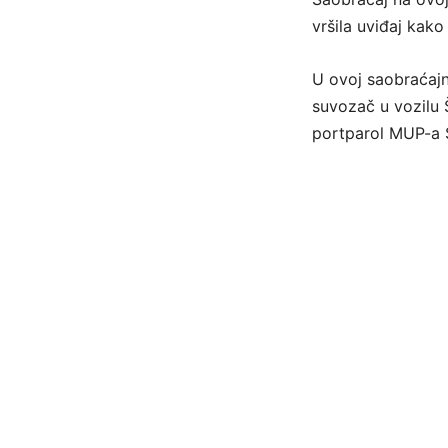
vršila uviđaj kako
U ovoj saobraćajn
suvozač u vozilu 
portparol MUP-a 