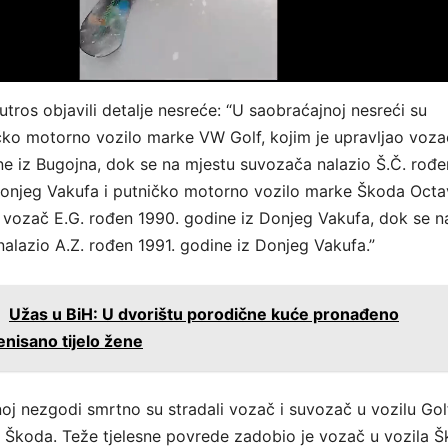
tros objavili detalje nesreće: “U saobraćajnoj nesreći su
čko motorno vozilo marke VW Golf, kojim je upravljao voza
e iz Bugojna, dok se na mjestu suvozača nalazio Š.Č. rođe
onjeg Vakufa i putničko motorno vozilo marke Škoda Octav
o vozač E.G. rođen 1990. godine iz Donjeg Vakufa, dok se n
alazio A.Z. rođen 1991. godine iz Donjeg Vakufa.”
:
Užas u BiH: U dvorištu porodične kuće pronađeno
enisano tijelo žene
oj nezgodi smrtno su stradali vozač i suvozač u vozilu Gol
u Škoda. Teže tjelesne povrede zadobio je vozač u vozila Š