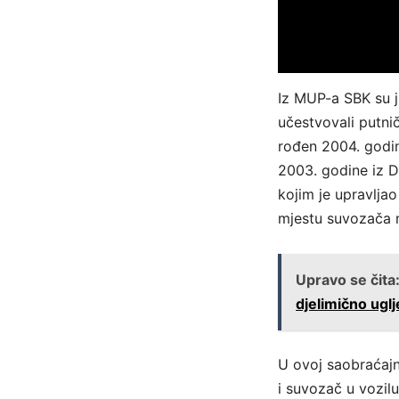
Iz MUP-a SBK su ju
učestvovali putni
rođen 2004. godin
2003. godine iz D
kojim je upravlja
mjestu suvozača n
Upravo se čita
djelimično uglj
U ovoj saobraćajn
i suvozač u vozil