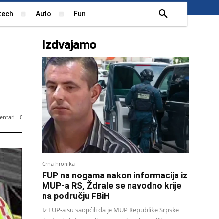
tech
Auto
Fun
Izdvajamo
ntari
0
Crna hronika
FUP na nogama nakon informacija iz
MUP-a RS, Ždrale se navodno krije
na području FBiH
Iz FUP-a su saopćili da je MUP Republike Srpske