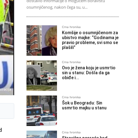
dostavio informacije o mogućem boravištu
osumnjičenog, nakon čega su, u...
Crna hronika
Komšije o osumnjičenom za
ubistvo majke: “Godinama je
pravio probleme, svi smo se
plašili”
Crna hronika
Ovo je žena koju je usmrtio
sin u stanu: Došla da ga
obiđe i...
stracija
Crna hronika
Šok u Beogradu: Sin
usmrtio majku u stanu
d
Crna hronika