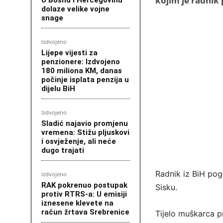
kojim je radnik
dolaze velike vojne
snage
Izdvojeno
Lijepe vijesti za
penzionere: Izdvojeno
180 miliona KM, danas
počinje isplata penzija u
dijelu BiH
Izdvojeno
Sladić najavio promjenu
vremena: Stižu pljuskovi
i osvježenje, ali neće
dugo trajati
Radnik iz BiH pog
Izdvojeno
RAK pokrenuo postupak
Sisku.
protiv RTRS-a: U emisiji
iznesene klevete na
račun žrtava Srebrenice
Tijelo muškarca pr