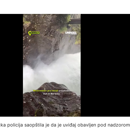
a policija saopštila je da je uviđaj obavljen pod nadzorom