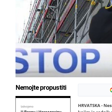
Nemojte propustiti
HRVATSKA - Nesre
Izdvojeno
U Bosnu i Hercegovinu