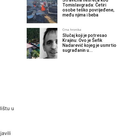
Stravična nesreća kod
Tomislavgrada: Četiri
osobe teško povrijeđene,
među njima i beba
Crna hronika
Slučaj koji je potresao
Krajinu: Ovo je Šefik
Nadarević kojeg je usmrtio
sugrađanin u...
ištu u
avili