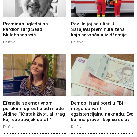
Preminuo ugledni bh.
Pozlilo joj na ulici: U
kardiohirurg Sead
Sarajevu preminula žena
Mulahasanović
koja se vraćala iz džamije
Društvo
Društvo
Efendija se emotivnom
Demobilisani borci u FBiH
porukom oprostio od mlade
mogu ostvariti
Aldine: “Kratak život, ali trag
egzistencijalnu naknadu: Evo
koji će zauvijek ostati”
ko ima pravo i koji su uslovi
Društvo
Društvo