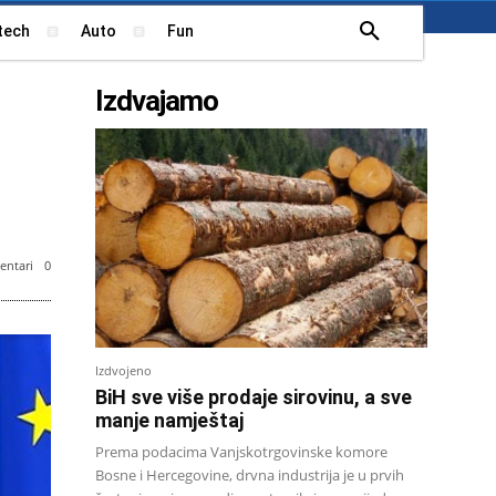
tech
Auto
Fun
Izdvajamo
ntari
0
Izdvojeno
BiH sve više prodaje sirovinu, a sve
manje namještaj
Prema podacima Vanjskotrgovinske komore
Bosne i Hercegovine, drvna industrija je u prvih