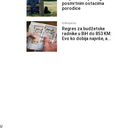
posmrtnim ostacima
porodice
Izdvojeno
Regres za budžetske
radnike u BiH do 853 KM:
Evo ko dobija najviše, a...
 u