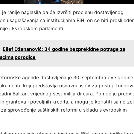
je ranije naglasila da će izvršiti procjenu dostavljenog
n usaglašavanja sa institucijama BiH, on će biti proslijeđe
nije i Evropskom parlamentu.
:
Ešef Džananović: 34 godine bezprekidne potrage za
acima porodice
eformske agende dostavljena je 30. septembra ove godine.
okumentu koji predstavlja osnovni uslov za pristup fondov
padni Balkan, vrijednog šest milijardi eura. Pomoć je predv
h grantova i povoljnih kredita, a mogu je koristiti samo ze
e za sprovođenje suštinskih reformi u skladu s evropskim
ljno propisuje obaveze institucija BiH, rokove, indikatore