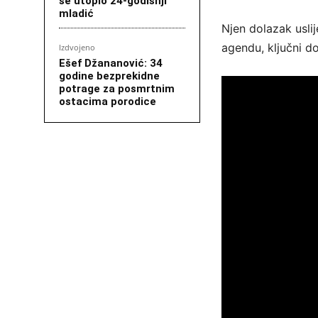
se utopio 24-godišnji
mladić
Njen dolazak uslij
agendu, ključni d
Izdvojeno
Ešef Džananović: 34
godine bezprekidne
potrage za posmrtnim
ostacima porodice