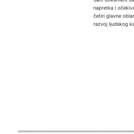
napretka i očekiv
četiri glavne obla
razvoj ljudskog ka