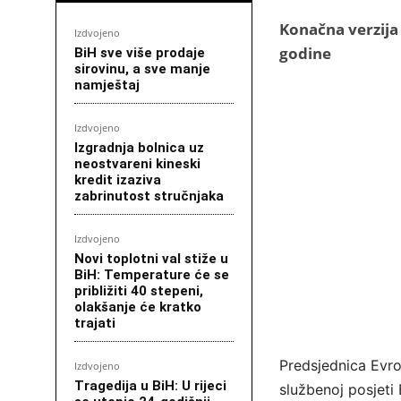
Konačna verzija
Izdvojeno
godine
BiH sve više prodaje
sirovinu, a sve manje
namještaj
Izdvojeno
Izgradnja bolnica uz
neostvareni kineski
kredit izaziva
zabrinutost stručnjaka
Izdvojeno
Novi toplotni val stiže u
BiH: Temperature će se
približiti 40 stepeni,
olakšanje će kratko
trajati
Predsjednica Evro
Izdvojeno
Tragedija u BiH: U rijeci
službenoj posjeti 