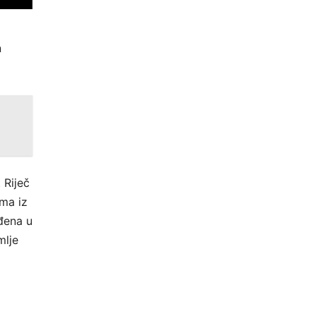
n
 Riječ
ima iz
iđena u
mlje