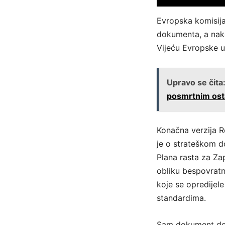
Evropska komisija 
dokumenta, a nako
Vijeću Evropske u
Upravo se čita
posmrtnim ost
Konačna verzija R
je o strateškom d
Plana rasta za Za
obliku bespovratni
koje se opredijel
standardima.
Sam dokument deta