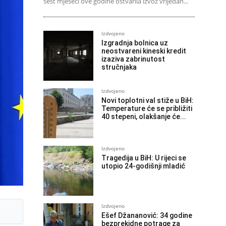
šest mjeseci ove godine ostvarila izvoz vrijedan...
Izdvojeno
Izgradnja bolnica uz
neostvareni kineski kredit
izaziva zabrinutost
stručnjaka
Izdvojeno
Novi toplotni val stiže u BiH:
Temperature će se približiti
40 stepeni, olakšanje će...
Izdvojeno
Tragedija u BiH: U rijeci se
utopio 24-godišnji mladić
Izdvojeno
Ešef Džananović: 34 godine
bezprekidne potrage za