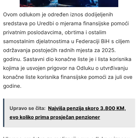
Ovom odlukom je određen iznos dodijeljenih
sredstava po Uredbi o mjerama finansijske pomoći
privatnim poslodavcima, obrtima i ostalim
samostalnim djelatnostima u Federaciji BiH s ciljem
održavanja postojećih radnih mjesta za 2025.
godinu. Sastavni dio konačne liste je i lista korisnika
kojima je usvojen prigovor na Odluku o utvrđivanju
konačne liste korisnika finansijske pomoći za juli ove
godine.
Upravo se čita:
Najviša penzija skoro 3.800 KM,
evo koliko prima prosječan penzioner