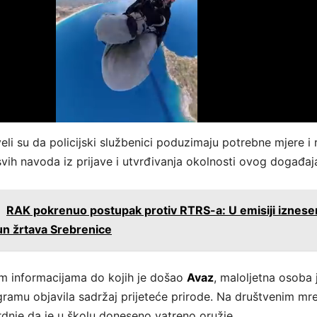
li su da policijski službenici poduzimaju potrebne mjere i 
svih navoda iz prijave i utvrđivanja okolnosti ovog događaj
:
RAK pokrenuo postupak protiv RTRS-a: U emisiji iznes
un žrtava Srebrenice
m informacijama do kojih je došao
Avaz
, maloljetna osoba 
ramu objavila sadržaj prijeteće prirode. Na društvenim m
vrdnje da je u školu doneseno vatreno oružje.