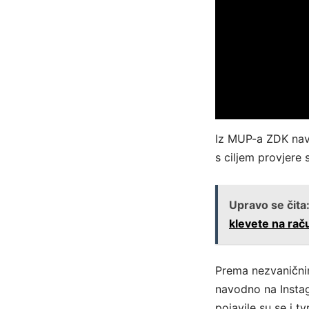
Iz MUP-a ZDK nave
s ciljem provjere 
Upravo se čita
klevete na rač
Prema nezvanični
navodno na Instag
pojavile su se i t