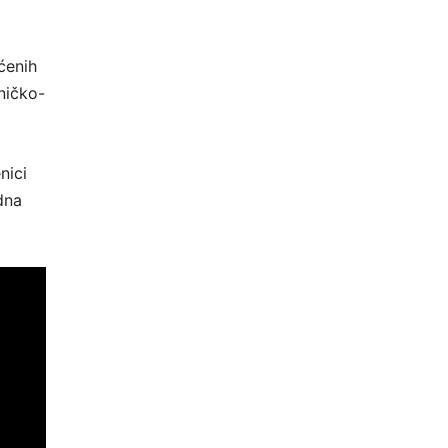
ućenih
ničko-
nici
dna