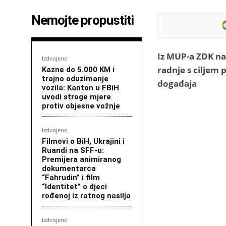
Nemojte propustiti
Iz MUP-a ZDK nav
Izdvojeno
radnje s ciljem 
Kazne do 5.000 KM i
trajno oduzimanje
događaja
vozila: Kanton u FBiH
uvodi stroge mjere
protiv objesne vožnje
Izdvojeno
Filmovi o BiH, Ukrajini i
Ruandi na SFF-u:
Premijera animiranog
dokumentarca
“Fahrudin” i film
“Identitet” o djeci
rođenoj iz ratnog nasilja
Izdvojeno