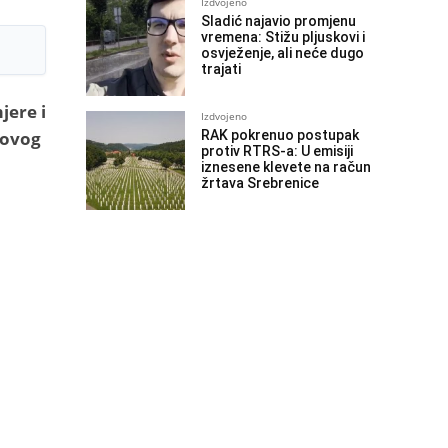
Izdvojeno
Sladić najavio promjenu
vremena: Stižu pljuskovi i
osvježenje, ali neće dugo
trajati
jere i
Izdvojeno
 ovog
RAK pokrenuo postupak
protiv RTRS-a: U emisiji
iznesene klevete na račun
žrtava Srebrenice