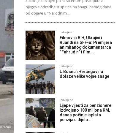
Zakon je usvojen po skraćenom postupku, a
njegove odredbe stupit će na snagu osmog dana
od objave u "Narodnim...
Izdvojeno
Filmovi o BiH, Ukrajini i
Ruandi na SFF-u: Premijera
animiranog dokumentarca
“Fahrudin” i film...
Izdvojeno
U Bosnu i Hercegovinu
dolaze velike vojne snage
Izdvojeno
Lijepe vijesti za penzionere:
Izdvojeno 180 miliona KM,
danas počinje isplata
penzija u dijelu...
stracija