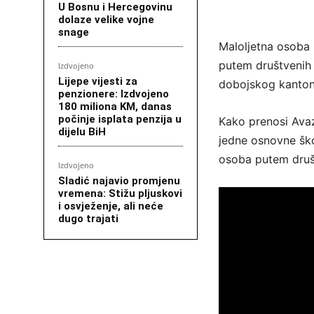
U Bosnu i Hercegovinu
dolaze velike vojne
snage
Maloljetna osoba i
putem društvenih 
Izdvojeno
Lijepe vijesti za
dobojskog kanton
penzionere: Izdvojeno
180 miliona KM, danas
počinje isplata penzija u
Kako prenosi Avaz,
dijelu BiH
jedne osnovne ško
osoba putem društ
Izdvojeno
Sladić najavio promjenu
vremena: Stižu pljuskovi
i osvježenje, ali neće
dugo trajati