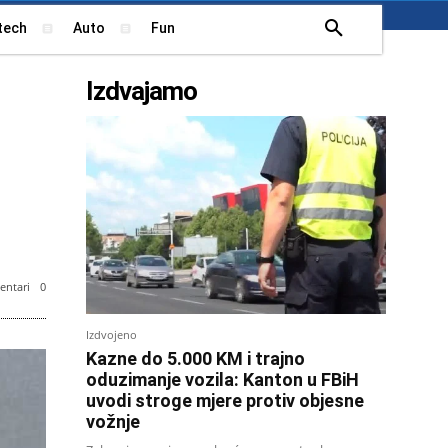
tech
Auto
Fun
Izdvajamo
ntari
0
Izdvojeno
Kazne do 5.000 KM i trajno
oduzimanje vozila: Kanton u FBiH
uvodi stroge mjere protiv objesne
vožnje