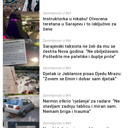
Zanimljivosti iz BiH
Instruktorka u nikabu! Otvorena
teretana u Sarajevu i to isključivo za
žene
Zanimljivosti iz BiH
Sarajevski taksista ne želi da mu se
čestita Nova godina: “Ne obilježavam.
Poštedite me patetike i šuplje priče”
Zanimljivosti iz BiH
Dječak iz Jablanice pisao Djedu Mrazu:
“Zovem se Emin i dobar sam dječak”
Zanimljivosti iz BiH
Nermin otkrio ‘rješenje’ za radare: “Ne
stavljam zadnju tablicu i miran sam.
Nemam briga i trauma”
Zanimljivosti iz BiH