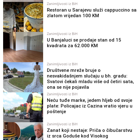
Zanimljivosti iz BiH
Restoran u Sarajevu služi cappuccino sa
zlatom vrijedan 100 KM
Zanimljivosti iz BiH
U Banjaluci se prodaje stan od 15
kvadrata za 62.000 KM
Zanimljivosti iz BiH
Društvene mreže bruje o
nesvakidašnjem slučaju u bh. gradu:
Svatovi čekali mladu više od četiri sata,
ona se nije pojavila
Zanimljivosti iz BiH
Neću tuđe marke, jedem hljeb od svoje
plate: Policajac iz Cazina vratio vjeru u
poštenje
Zanimljivosti iz BiH
Zanat koji nestaje: Priča o čibučarstvu
iz srca Goduše kod Visokog