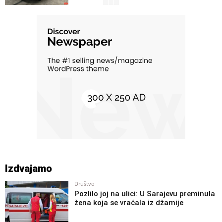
Zanimljivosti iz BiH
Mladić iz Kreševa pimplao loptu pet sati
bez prestanka i sve prenosio uživo na
TikToku
Zanimljivosti iz BiH
Neko silno želi da se uda: Hvatanje
buketa na svadbi u BiH pretvorilo se u
hrvanje
Zanimljivosti iz BiH
Konobarica iz BiH šokirala Hrvate
iznosom svoje plate
Zanimljivosti iz BiH
Turista šokiran onim što je vidio u
Izdvajamo
taksiju u Sarajevu: Je li to normalno
ovdje?
Društvo
Pozlilo joj na ulici: U Sarajevu preminula
Zanimljivosti iz BiH
žena koja se vraćala iz džamije
Golf 2 od 13.800 KM prodaje se na OLX-
u