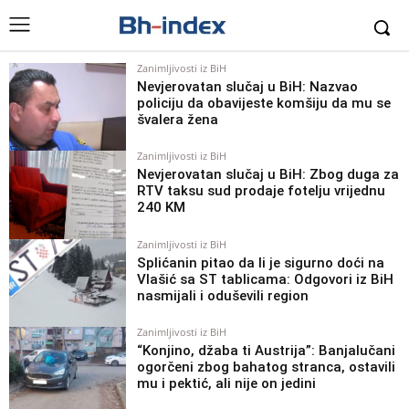
Zanimljivosti iz BiH
Nevjerovatan slučaj u BiH: Nazvao
policiju da obavijeste komšiju da mu se
švalera žena
Zanimljivosti iz BiH
Nevjerovatan slučaj u BiH: Zbog duga za
RTV taksu sud prodaje fotelju vrijednu
240 KM
Zanimljivosti iz BiH
Splićanin pitao da li je sigurno doći na
Vlašić sa ST tablicama: Odgovori iz BiH
nasmijali i oduševili region
Zanimljivosti iz BiH
“Konjino, džaba ti Austrija”: Banjalučani
ogorčeni zbog bahatog stranca, ostavili
mu i pektić, ali nije on jedini