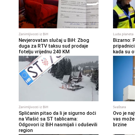
Zanimljivosti iz BiH
Luda planeta
Nevjerovatan slučaj u BiH: Zbog
Bizarno: 
duga za RTV taksu sud prodaje
pripadnici
fotelju vrijednu 240 KM
kada su ot
Zanimljivosti iz BiH
Svaštara
Splićanin pitao da li je sigurno doći
Ovo je naj
na Vlašić sa ST tablicama:
vas može 
Odgovori iz BiH nasmijali i oduševili
brzine
region