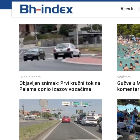
Vijesti
Luda planeta
Svaštara
Objavljen snimak: Prvi kružni tok na
Gužve u M
Palama donio izazov vozačima
komentara