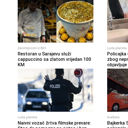
Zanimljivosti iz BiH
Luda planeta
Restoran u Sarajevu služi
Policajka
cappuccino sa zlatom vrijedan 100
zbog nepr
KM
objavljuje
Luda planeta
Svaštara
Naivni vozač žrtva filmske prevare:
Bajkerka 