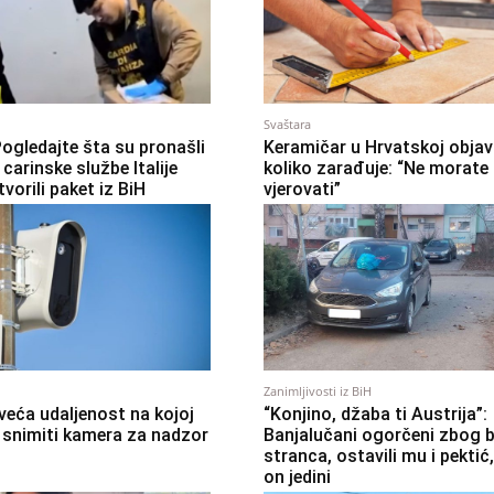
Svaštara
Pogledajte šta su pronašli
Keramičar u Hrvatskoj objav
 carinske službe Italije
koliko zarađuje: “Ne morate
vorili paket iz BiH
vjerovati”
Zanimljivosti iz BiH
veća udaljenost na kojoj
“Konjino, džaba ti Austrija”:
snimiti kamera za nadzor
Banjalučani ogorčeni zbog 
stranca, ostavili mu i pektić, 
on jedini