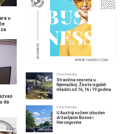
ara u
 će
 za
Crna hronika
Stravična nesreća u
Njemačkoj: Živote izgubili
mladići od 16, 16 i 19 godina
Nazvao
ju da
Crna hronika
U Austriji nožem izboden
državljanin Bosne i
Hercegovine