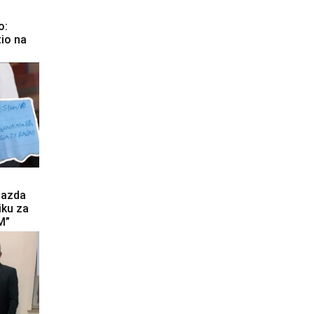
o:
tio na
gazda
iku za
M”