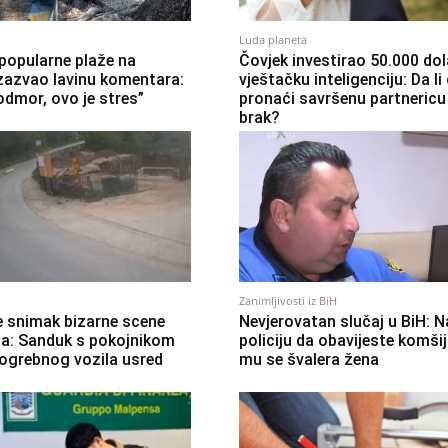
Luda planeta
popularne plaže na
Čovjek investirao 50.000 dol
zazvao lavinu komentara:
vještačku inteligenciju: Da li
odmor, ovo je stres”
pronaći savršenu partnericu
brak?
Zanimljivosti iz BiH
e snimak bizarne scene
Nevjerovatan slučaj u BiH: 
ja: Sanduk s pokojnikom
policiju da obavijeste komši
pogrebnog vozila usred
mu se švalera žena