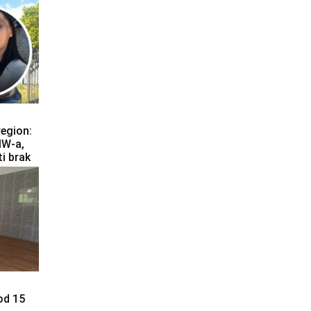
region:
MW-a,
ti brak
od 15