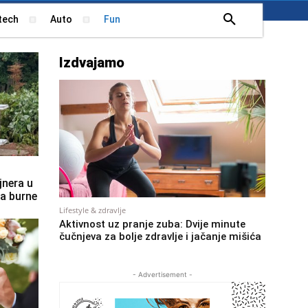
tech
Auto
Fun
Izdvajamo
jnera u
la burne
Lifestyle & zdravlje
Aktivnost uz pranje zuba: Dvije minute
čučnjeva za bolje zdravlje i jačanje mišića
- Advertisement -