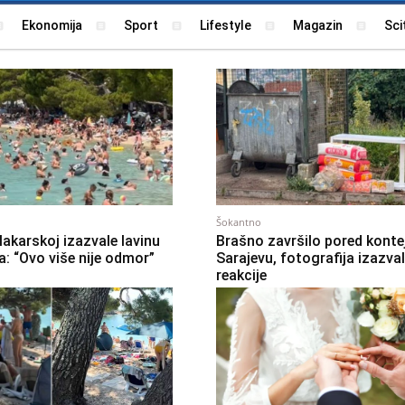
Ekonomija
Sport
Lifestyle
Magazin
Sci
Šokantno
akarskoj izazvale lavinu
Brašno završilo pored konte
: “Ovo više nije odmor”
Sarajevu, fotografija izazva
reakcije