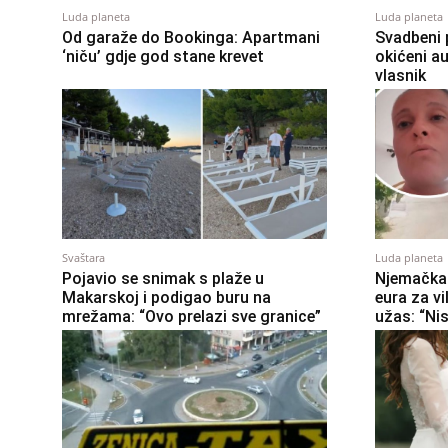
Luda planeta
Luda planeta
Od garaže do Bookinga: Apartmani
Svadbeni 
‘niču’ gdje god stane krevet
okićeni au
vlasnik
Svaštara
Luda planeta
Pojavio se snimak s plaže u
Njemačka 
Makarskoj i podigao buru na
eura za vi
mrežama: “Ovo prelazi sve granice”
užas: “Ni