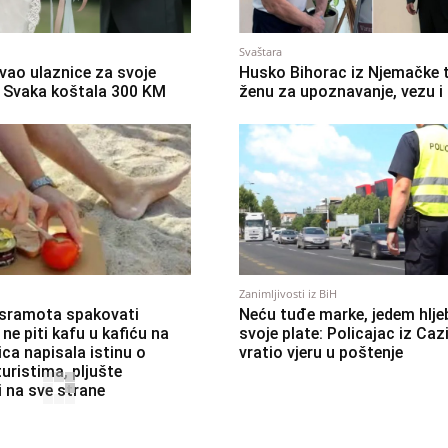
Svaštara
vao ulaznice za svoje
Husko Bihorac iz Njemačke t
: Svaka koštala 300 KM
ženu za upoznavanje, vezu i
Zanimljivosti iz BiH
 sramota spakovati
Neću tuđe marke, jedem hlje
i ne piti kafu u kafiću na
svoje plate: Policajac iz Caz
lica napisala istinu o
vratio vjeru u poštenje
uristima, pljušte
 na sve strane