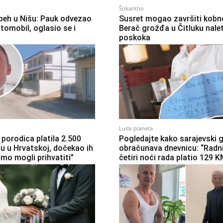
Šokantno
peh u Nišu: Pauk odvezao
Susret mogao završiti kobn
tomobil, oglasio se i
Berač grožđa u Čitluku nale
poskoka
Luda planeta
porodica platila 2.500
Pogledajte kako sarajevski 
lu u Hrvatskoj, dočekao ih
obračunava dnevnicu: “Radn
smo mogli prihvatiti”
četiri noći rada platio 129 K