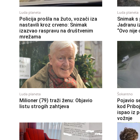
Luda planeta
Luda planeta
Policija prošla na žuto, vozači iza
Snimak s 
nastavili kroz crveno: Snimak
Jadranu i
izazvao raspravu na društvenim
“Ovo nije 
mrežama
Luda planeta
Šokantno
Milioner (79) traži ženu: Objavio
Pojavio s
listu strogih zahtjeva
kod Pribo
ispao iz 
vožnje