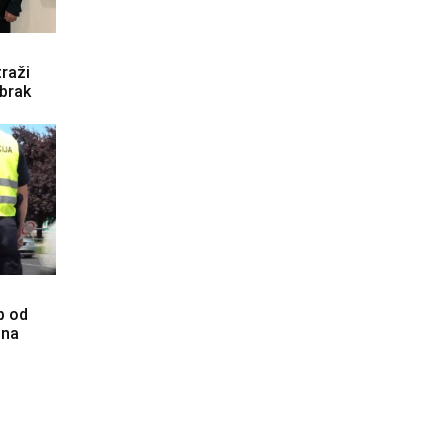
raži
 brak
b od
ina