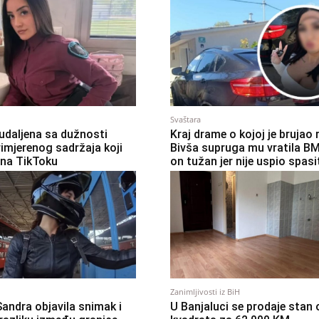
Svaštara
 udaljena sa dužnosti
Kraj drame o kojoj je brujao 
imjerenog sadržaja koji
Bivša supruga mu vratila B
 na TikToku
on tužan jer nije uspio spasi
Zanimljivosti iz BiH
Sandra objavila snimak i
U Banjaluci se prodaje stan 