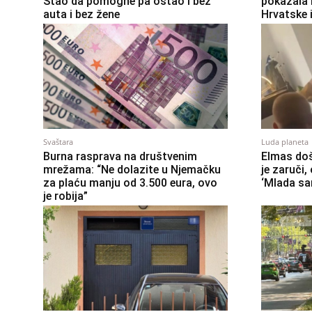
Stao da pomogne pa ostao i bez
pokazala 
auta i bez žene
Hrvatske 
Svaštara
Luda planeta
Burna rasprava na društvenim
Elmas doš
mrežama: “Ne dolazite u Njemačku
je zaruči
za plaću manju od 3.500 eura, ovo
‘Mlada sa
je robija”