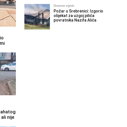
Dnevne vijesti
Požar u Srebrenici: Izgorio
objekat za uzgoj pilića
povratnika Nazifa Alića
io
 mi
bahatog
ali nije