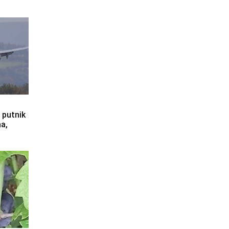
 putnik
na,