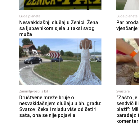
Luda planeta
Luda planeta
Nesvakidašnji slučaj u Zenici: Žena
Par proda
sa ljubavnikom sjela u taksi svog
vjenčanje
muža
Zanimljivosti iz BiH
Svaštara
Društvene mreže bruje o
“Zašto je
nesvakidašnjem slučaju u bh. gradu:
sendvič il
Svatovi čekali mladu više od četiri
plaži”: Mi
sata, ona se nije pojavila
paradajz t
komentari