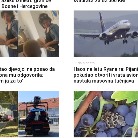
razliku između granice
kvadrata za 62.000 KM
i Bosne i Hercegovine
Luda planeta
ao djevojci na posao da
Haos na letu Ryanaira: Pijani
, ona mu odgovorila:
pokušao otvoriti vrata avio
m ja za to’
nastala masovna tučnjava