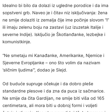
Idealno bi bilo da dolazi iz ugledne porodice i da ima
sopstveni grb. Naveo je i čitav niz isključivanja: žena
ne smije dolaziti iz zemalja čije ime počinje slovom “I”
ili imaju zelenu boju na zastavi (uz izuzetak Italije i
severne Indije). Isključio je Škotlanđanke, lezbejke i
komunistkinje.
“Ne smetaju mi Kanađanke, Amerikanke, Njemice i
Sjeverne Evropljanke – ono što volim da nazivam
‘sličnim ljudima’”, dodao je Slejd.
Od buduće supruge očekuje i da dobro pleše
standardne plesove i da zna da puca iz sačmarice.
Ne smije da čita Gardijan, ne smije biti viša od 165
centimetara, ali mora biti u dobroj formi i voljeti