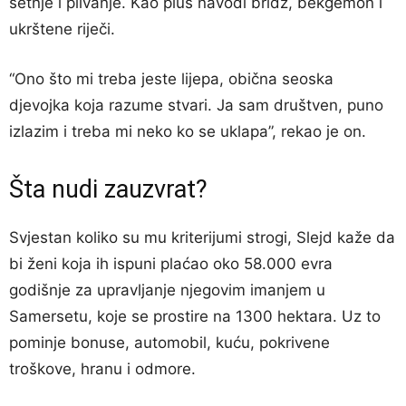
šetnje i plivanje. Kao plus navodi bridž, bekgemon i
ukrštene riječi.
“Ono što mi treba jeste lijepa, obična seoska
djevojka koja razume stvari. Ja sam društven, puno
izlazim i treba mi neko ko se uklapa”, rekao je on.
Šta nudi zauzvrat?
Svjestan koliko su mu kriterijumi strogi, Slejd kaže da
bi ženi koja ih ispuni plaćao oko 58.000 evra
godišnje za upravljanje njegovim imanjem u
Samersetu, koje se prostire na 1300 hektara. Uz to
pominje bonuse, automobil, kuću, pokrivene
troškove, hranu i odmore.