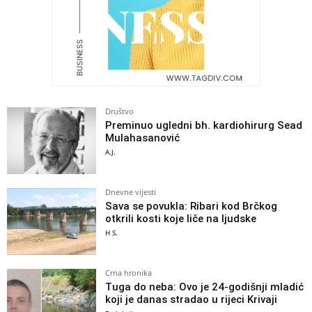
Društvo
Preminuo ugledni bh. kardiohirurg Sead
Mulahasanović
A.J.
Dnevne vijesti
Sava se povukla: Ribari kod Brčkog
otkrili kosti koje liče na ljudske
H S.
Crna hronika
Tuga do neba: Ovo je 24-godišnji mladić
koji je danas stradao u rijeci Krivaji