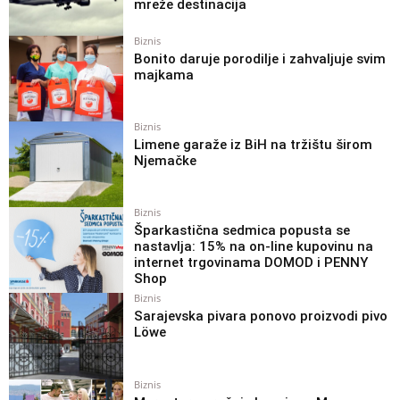
mreže destinacija
Biznis
Bonito daruje porodilje i zahvaljuje svim
majkama
Biznis
Limene garaže iz BiH na tržištu širom
Njemačke
Biznis
Šparkastična sedmica popusta se
nastavlja: 15% na on-line kupovinu na
internet trgovinama DOMOD i PENNY
Shop
Biznis
Sarajevska pivara ponovo proizvodi pivo
Löwe
Biznis