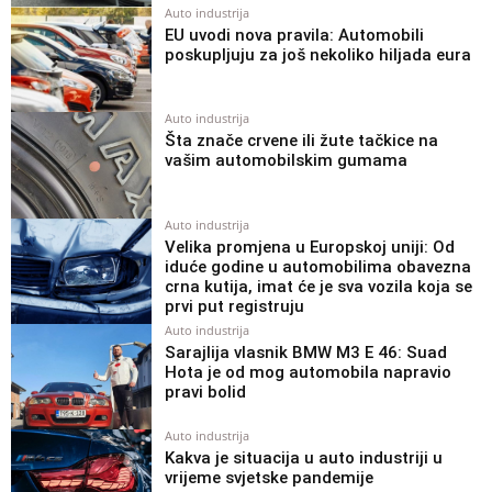
Auto industrija
EU uvodi nova pravila: Automobili
poskupljuju za još nekoliko hiljada eura
Auto industrija
Šta znače crvene ili žute tačkice na
vašim automobilskim gumama
Auto industrija
Velika promjena u Europskoj uniji: Od
iduće godine u automobilima obavezna
crna kutija, imat će je sva vozila koja se
prvi put registruju
Auto industrija
Sarajlija vlasnik BMW M3 E 46: Suad
Hota je od mog automobila napravio
pravi bolid
Auto industrija
Kakva je situacija u auto industriji u
vrijeme svjetske pandemije