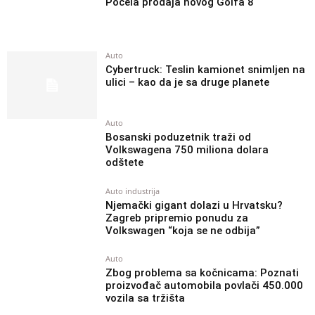
Počela prodaja novog Golfa 8
Auto
Cybertruck: Teslin kamionet snimljen na
ulici – kao da je sa druge planete
Auto
Bosanski poduzetnik traži od
Volkswagena 750 miliona dolara
odštete
Auto industrija
Njemački gigant dolazi u Hrvatsku?
Zagreb pripremio ponudu za
Volkswagen “koja se ne odbija”
Auto
Zbog problema sa kočnicama: Poznati
proizvođač automobila povlači 450.000
vozila sa tržišta