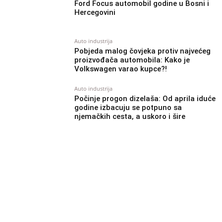
Ford Focus automobil godine u Bosni i
Hercegovini
Auto industrija
Pobjeda malog čovjeka protiv najvećeg
proizvođača automobila: Kako je
Volkswagen varao kupce?!
Auto industrija
Počinje progon dizelaša: Od aprila iduće
godine izbacuju se potpuno sa
njemačkih cesta, a uskoro i šire
Auto industrija
Škoda traži radnike: Plaća 1000 eura
bruto, iskustvo nije potrebno
Auto industrija
Došao je i taj dan: Počeo “konačan pad”
za dizelaše