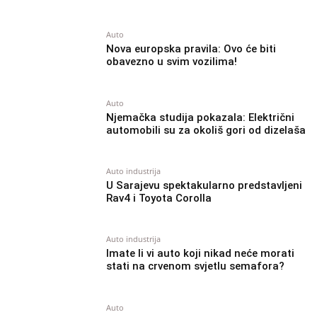
Auto
Nova europska pravila: Ovo će biti
obavezno u svim vozilima!
Auto
Njemačka studija pokazala: Električni
automobili su za okoliš gori od dizelaša
Auto industrija
U Sarajevu spektakularno predstavljeni
Rav4 i Toyota Corolla
Auto industrija
Imate li vi auto koji nikad neće morati
stati na crvenom svjetlu semafora?
Auto