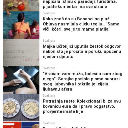
napisala istinu o paradajz turistima,
pljušte komentari na sve strane
Svaštara
Kako znaš da su Bosanci na plaži:
Objava nasmijala cijelu regiju… ‘Samo
viči, kćeri, sve je to mama platila’
Svaštara
Majka učiteljici uputila žestok odgovor
nakon što je pročitala poruku upućenu
njenom djetetu
Svaštara
“Vraćam vam muža, bolesna sam zbog
njega”: Sarajka poslala pismo supruzi
svog ljubavnika i otkrila joj cijelu
ljubavnu aferu
Svaštara
Potražnja raste: Kolekcionari bi za ovu
kovanicu eura dali pravo bogatstvo,
provjerite imate li je
Svaštara