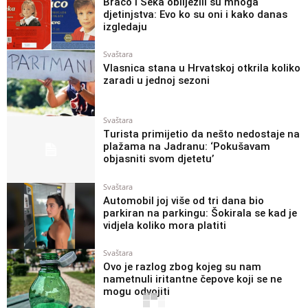
Braco i Seka obilježili su mnoga
djetinjstva: Evo ko su oni i kako danas
izgledaju
Svaštara
Vlasnica stana u Hrvatskoj otkrila koliko
zaradi u jednoj sezoni
Svaštara
Turista primijetio da nešto nedostaje na
plažama na Jadranu: ‘Pokušavam
objasniti svom djetetu’
Svaštara
Automobil joj više od tri dana bio
parkiran na parkingu: Šokirala se kad je
vidjela koliko mora platiti
Svaštara
Ovo je razlog zbog kojeg su nam
nametnuli iritantne čepove koji se ne
mogu odvojiti