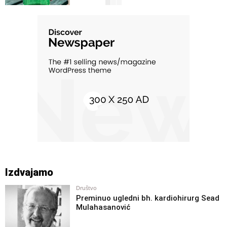
Svaštara
Advokat upozorava: “Ako vas zaustavi
policija, nikada nemojte odgovarati na
ovo pitanje”
Svaštara
Tijanu otac dovezao traktorom na
maturu: “Nema čega da me bude
sramota, ja sam sa sela”
Svaštara
Motor od citroena, sjedište od fiće:
Autolimar iz sela Skorica sam sebi
napravio helikopter
Svaštara
Iznajmila stan za 500 KM pa se šokirala:
Pogledajte što su podstanarke napravile
od doma
Svaštara
Znate li da stjuardese pri polijetanju
sjede na rukama: Razlog je zastrašujući