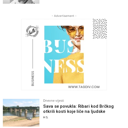
Svaštara
Profesoru student na ispitu dao indeks
sa dvije novčanice: “Kolega, neće vam
ovo biti dovoljno da položite”
Svaštara
Cijena bureka 12 maraka: Da li je to sa
kavijarom?
Svaštara
Ovo je njihov Monaco: Najbogatije
romsko selo prepuno impozantnih
palača sa znakovima dolara i
Mercedesa
Svaštara
Ona ima 103 godine, on 48: Oboje tvrde
da su ih spojili ljubav i strast
Svaštara