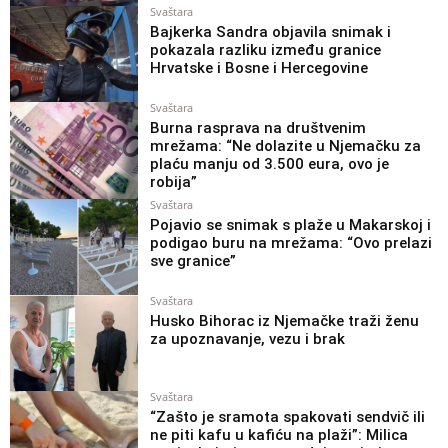
Svaštara
Bajkerka Sandra objavila snimak i
pokazala razliku između granice
Hrvatske i Bosne i Hercegovine
Svaštara
Burna rasprava na društvenim
mrežama: “Ne dolazite u Njemačku za
plaću manju od 3.500 eura, ovo je
robija”
Svaštara
Pojavio se snimak s plaže u Makarskoj i
podigao buru na mrežama: “Ovo prelazi
sve granice”
Svaštara
Husko Bihorac iz Njemačke traži ženu
za upoznavanje, vezu i brak
Svaštara
“Zašto je sramota spakovati sendvič ili
ne piti kafu u kafiću na plaži”: Milica