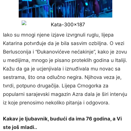
Iako su mnogi njene izjave izvrgnuli ruglu, lijepa
Katarina potvrđuje da je bila sasvim ozbiljna. O vezi
Berlusconija i “Đukanovićeve nećakinje”, kako je zovu
u medijima, mnogo je pisano proteklih godina u Italiji.
Kažu da ga je ucjenjivala i iznuđivala mu novac sa
sestrama, što ona odlučno negira. Njihova veza je,
tvrdi, potpuno drugačija. Lijepa Crnogorka za
popularni sarajevski magazin Azra dala je širi intervju
iz koje prenosimo nekoliko pitanja i odgovora.
Kakav je ljubavnik, budući da ima 76 godina, a Vi
ste još mladi..