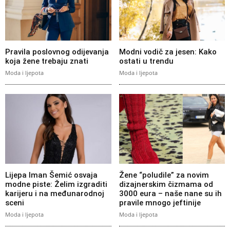
Pravila poslovnog odijevanja
Modni vodič za jesen: Kako
koja žene trebaju znati
ostati u trendu
Moda i ljepota
Moda i ljepota
Lijepa Iman Šemić osvaja
Žene “poludile” za novim
modne piste: Želim izgraditi
dizajnerskim čizmama od
karijeru i na međunarodnoj
3000 eura – naše nane su ih
sceni
pravile mnogo jeftinije
Moda i ljepota
Moda i ljepota