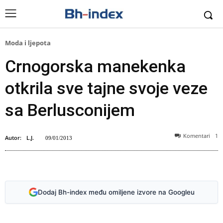
Moda i ljepota
Crnogorska manekenka
otkrila sve tajne svoje veze
sa Berlusconijem
Komentari
1
Autor:
L.J.
09/01/2013
Dodaj Bh-index među omiljene izvore na Googleu