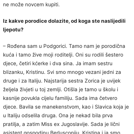
ne može novcem kupiti.
Iz kakve porodice dolazite, od koga ste naslijedili
ljepotu?
– Rođena sam u Podgorici. Tamo nam je porodična
kuća i tamo žive moji roditelji. Oni su rodili šestero
djece, četiri kćerke i dva sina. Ja imam sestru
blizanku, Kristinu. Svi smo mnogo vezani jedni za
druge i za Italiju. Najstarija sestra Zorica je uvijek
željela živjeti u toj zemlji. Otišla je tamo u školu i
kasnije povukla cijelu familiju. Sada ima četvero
djece. Bavila se manekenstvom, kao i Slavica koja je
u Italiju odselila druga. Ona je nekad bila prva
pratilja, a zatim Miss ex Jugoslavije. Sada je lični
asistent gospodinu Berlusconiju. Kristina i ja smo,