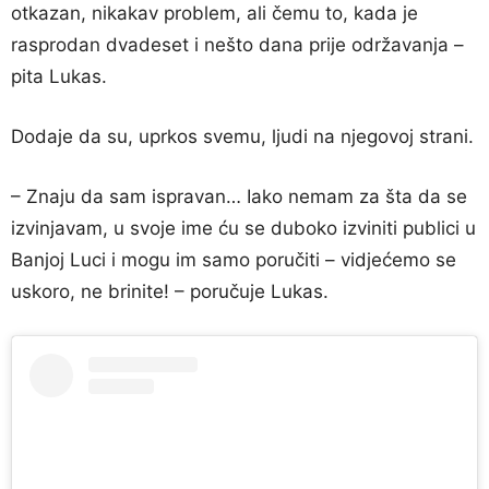
otkazan, nikakav problem, ali čemu to, kada je
rasprodan dvadeset i nešto dana prije održavanja –
pita Lukas.
Dodaje da su, uprkos svemu, ljudi na njegovoj strani.
– Znaju da sam ispravan… Iako nemam za šta da se
izvinjavam, u svoje ime ću se duboko izviniti publici u
Banjoj Luci i mogu im samo poručiti – vidjećemo se
uskoro, ne brinite! – poručuje Lukas.