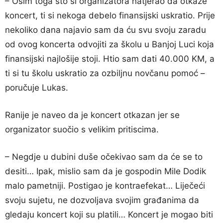
– Osim toga što si organizatora natjerao da otkaže
koncert, ti si nekoga debelo finansijski uskratio. Prije
nekoliko dana najavio sam da ću svu svoju zaradu
od ovog koncerta odvojiti za školu u Banjoj Luci koja
finansijski najlošije stoji. Htio sam dati 40.000 KM, a
ti si tu školu uskratio za ozbiljnu novčanu pomoć –
poručuje Lukas.
Ranije je naveo da je koncert otkazan jer se
organizator suočio s velikim pritiscima.
– Negdje u dubini duše očekivao sam da će se to
desiti… Ipak, mislio sam da je gospodin Mile Dodik
malo pametniji. Postigao je kontraefekat… Liječeći
svoju sujetu, ne dozvoljava svojim građanima da
gledaju koncert koji su platili… Koncert je mogao biti