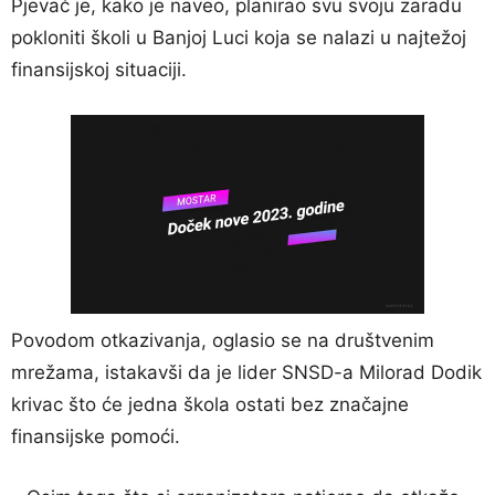
Pjevač je, kako je naveo, planirao svu svoju zaradu
pokloniti školi u Banjoj Luci koja se nalazi u najtežoj
finansijskoj situaciji.
Povodom otkazivanja, oglasio se na društvenim
mrežama, istakavši da je lider SNSD-a Milorad Dodik
krivac što će jedna škola ostati bez značajne
finansijske pomoći.