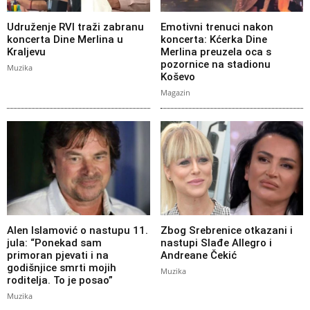
Udruženje RVI traži zabranu
Emotivni trenuci nakon
koncerta Dine Merlina u
koncerta: Kćerka Dine
Kraljevu
Merlina preuzela oca s
pozornice na stadionu
Muzika
Koševo
Magazin
Alen Islamović o nastupu 11.
Zbog Srebrenice otkazani i
jula: “Ponekad sam
nastupi Slađe Allegro i
primoran pjevati i na
Andreane Čekić
godišnjice smrti mojih
Muzika
roditelja. To je posao”
Muzika