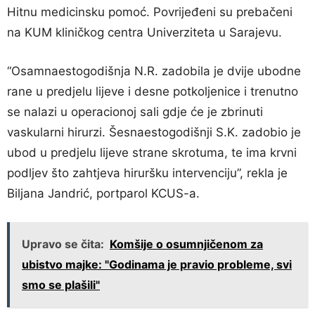
Hitnu medicinsku pomoć. Povrijeđeni su prebačeni
na KUM kliničkog centra Univerziteta u Sarajevu.
“Osamnaestogodišnja N.R. zadobila je dvije ubodne
rane u predjelu lijeve i desne potkoljenice i trenutno
se nalazi u operacionoj sali gdje će je zbrinuti
vaskularni hirurzi. Šesnaestogodišnji S.K. zadobio je
ubod u predjelu lijeve strane skrotuma, te ima krvni
podljev što zahtjeva hiruršku intervenciju”, rekla je
Biljana Jandrić, portparol KCUS-a.
Upravo se čita:
Komšije o osumnjičenom za
ubistvo majke: "Godinama je pravio probleme, svi
smo se plašili"