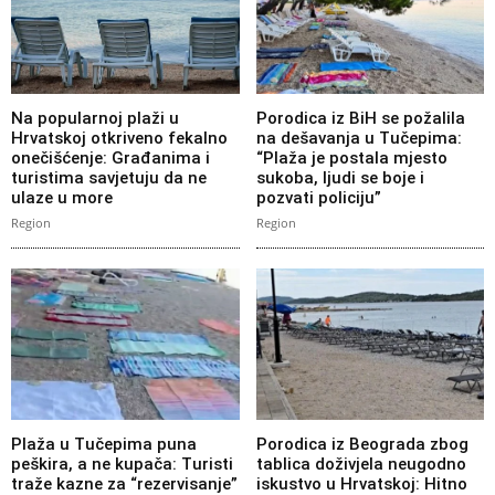
Na popularnoj plaži u
Porodica iz BiH se požalila
Hrvatskoj otkriveno fekalno
na dešavanja u Tučepima:
onečišćenje: Građanima i
“Plaža je postala mjesto
turistima savjetuju da ne
sukoba, ljudi se boje i
ulaze u more
pozvati policiju”
Region
Region
Plaža u Tučepima puna
Porodica iz Beograda zbog
peškira, a ne kupača: Turisti
tablica doživjela neugodno
traže kazne za “rezervisanje”
iskustvo u Hrvatskoj: Hitno