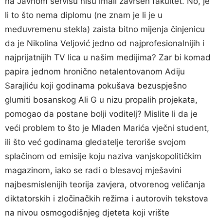
na Javnom servisu nisu imali završen fakultet. No, je
li to što nema diplomu (ne znam je li je u
međuvremenu stekla) zaista bitno mijenja činjenicu
da je Nikolina Veljović jedno od najprofesionalnijih i
najprijatnijih TV lica u našim medijima? Zar bi komad
papira jednom hronično netalentovanom Adiju
Sarajliću koji godinama pokušava bezuspješno
glumiti bosanskog Ali G u nizu propalih projekata,
pomogao da postane bolji voditelj? Mislite li da je
veći problem to što je Mladen Marića vječni student,
ili što već godinama gledatelje teroriše svojom
splačinom od emisije koju naziva vanjskopolitičkim
magazinom, iako se radi o blesavoj mješavini
najbesmislenijih teorija zavjera, otvorenog veličanja
diktatorskih i zločinačkih režima i autorovih tekstova
na nivou osmogodišnjeg djeteta koji vrište