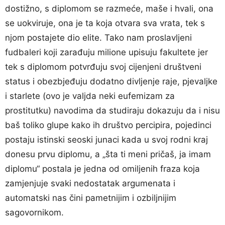
dostižno, s diplomom se razmeće, maše i hvali, ona
se uokviruje, ona je ta koja otvara sva vrata, tek s
njom postajete dio elite. Tako nam proslavljeni
fudbaleri koji zarađuju milione upisuju fakultete jer
tek s diplomom potvrđuju svoj cijenjeni društveni
status i obezbjeđuju dodatno divljenje raje, pjevaljke
i starlete (ovo je valjda neki eufemizam za
prostitutku) navodima da studiraju dokazuju da i nisu
baš toliko glupe kako ih društvo percipira, pojedinci
postaju istinski seoski junaci kada u svoj rodni kraj
donesu prvu diplomu, a „šta ti meni pričaš, ja imam
diplomu“ postala je jedna od omiljenih fraza koja
zamjenjuje svaki nedostatak argumenata i
automatski nas čini pametnijim i ozbiljnijim
sagovornikom.