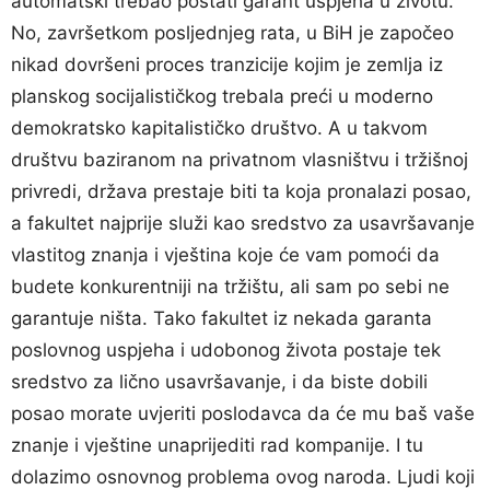
automatski trebao postati garant uspjeha u životu.
No, završetkom posljednjeg rata, u BiH je započeo
nikad dovršeni proces tranzicije kojim je zemlja iz
planskog socijalističkog trebala preći u moderno
demokratsko kapitalističko društvo. A u takvom
društvu baziranom na privatnom vlasništvu i tržišnoj
privredi, država prestaje biti ta koja pronalazi posao,
a fakultet najprije služi kao sredstvo za usavršavanje
vlastitog znanja i vještina koje će vam pomoći da
budete konkurentniji na tržištu, ali sam po sebi ne
garantuje ništa. Tako fakultet iz nekada garanta
poslovnog uspjeha i udobonog života postaje tek
sredstvo za lično usavršavanje, i da biste dobili
posao morate uvjeriti poslodavca da će mu baš vaše
znanje i vještine unaprijediti rad kompanije. I tu
dolazimo osnovnog problema ovog naroda. Ljudi koji