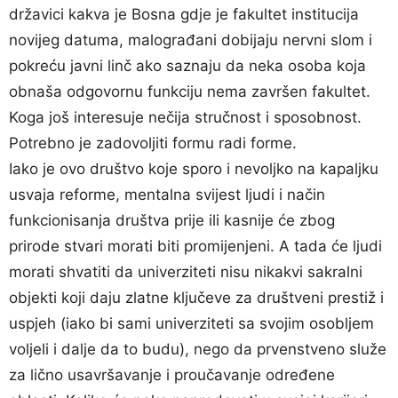
državici kakva je Bosna gdje je fakultet institucija
novijeg datuma, malograđani dobijaju nervni slom i
pokreću javni linč ako saznaju da neka osoba koja
obnaša odgovornu funkciju nema završen fakultet.
Koga još interesuje nečija stručnost i sposobnost.
Potrebno je zadovoljiti formu radi forme.
Iako je ovo društvo koje sporo i nevoljko na kapaljku
usvaja reforme, mentalna svijest ljudi i način
funkcionisanja društva prije ili kasnije će zbog
prirode stvari morati biti promijenjeni. A tada će ljudi
morati shvatiti da univerziteti nisu nikakvi sakralni
objekti koji daju zlatne ključeve za društveni prestiž i
uspjeh (iako bi sami univerziteti sa svojim osobljem
voljeli i dalje da to budu), nego da prvenstveno služe
za lično usavršavanje i proučavanje određene