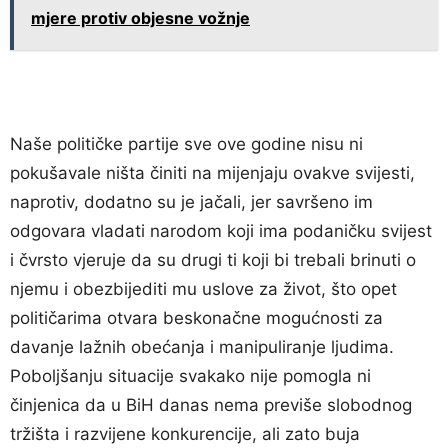
mjere protiv objesne vožnje
Naše političke partije sve ove godine nisu ni
pokušavale ništa činiti na mijenjaju ovakve svijesti,
naprotiv, dodatno su je jačali, jer savršeno im
odgovara vladati narodom koji ima podaničku svijest
i čvrsto vjeruje da su drugi ti koji bi trebali brinuti o
njemu i obezbijediti mu uslove za život, što opet
političarima otvara beskonačne mogućnosti za
davanje lažnih obećanja i manipuliranje ljudima.
Poboljšanju situacije svakako nije pomogla ni
činjenica da u BiH danas nema previše slobodnog
tržišta i razvijene konkurencije, ali zato buja