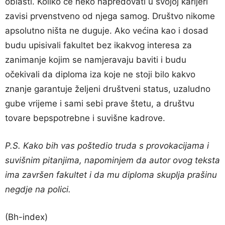
oblasti. Koliko će neko napredovati u svojoj karijeri
zavisi prvenstveno od njega samog. Društvo nikome
apsolutno ništa ne duguje. Ako većina kao i dosad
budu upisivali fakultet bez ikakvog interesa za
zanimanje kojim se namjeravaju baviti i budu
očekivali da diploma iza koje ne stoji bilo kakvo
znanje garantuje željeni društveni status, uzaludno
gube vrijeme i sami sebi prave štetu, a društvu
tovare bepspotrebne i suvišne kadrove.
P.S. Kako bih vas poštedio truda s provokacijama i
suvišnim pitanjima, napominjem da autor ovog teksta
ima završen fakultet i da mu diploma skuplja prašinu
negdje na polici.
(Bh-index)