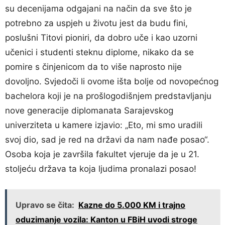
su decenijama odgajani na način da sve što je
potrebno za uspjeh u životu jest da budu fini,
poslušni Titovi pioniri, da dobro uče i kao uzorni
učenici i studenti steknu diplome, nikako da se
pomire s činjenicom da to više naprosto nije
dovoljno. Svjedoči li ovome išta bolje od novopećnog
bachelora koji je na prošlogodišnjem predstavljanju
nove generacije diplomanata Sarajevskog
univerziteta u kamere izjavio: „Eto, mi smo uradili
svoj dio, sad je red na državi da nam nađe posao“.
Osoba koja je završila fakultet vjeruje da je u 21.
stoljeću država ta koja ljudima pronalazi posao!
Upravo se čita:
Kazne do 5.000 KM i trajno
oduzimanje vozila: Kanton u FBiH uvodi stroge