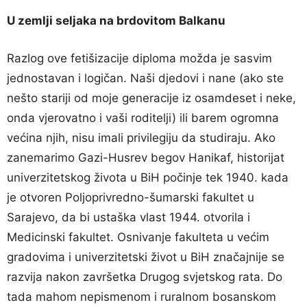
U zemlji seljaka na brdovitom Balkanu
Razlog ove fetišizacije diploma možda je sasvim
jednostavan i logičan. Naši djedovi i nane (ako ste
nešto stariji od moje generacije iz osamdeset i neke,
onda vjerovatno i vaši roditelji) ili barem ogromna
većina njih, nisu imali privilegiju da studiraju. Ako
zanemarimo Gazi-Husrev begov Hanikaf, historijat
univerzitetskog života u BiH počinje tek 1940. kada
je otvoren Poljoprivredno-šumarski fakultet u
Sarajevo, da bi ustaška vlast 1944. otvorila i
Medicinski fakultet. Osnivanje fakulteta u većim
gradovima i univerzitetski život u BiH značajnije se
razvija nakon završetka Drugog svjetskog rata. Do
tada mahom nepismenom i ruralnom bosanskom