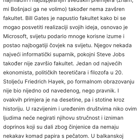
najmlađih i najuspješnijih švedskih premijera (znam,
mi Bošnjaci ga ne volimo) također nema zavšren
fakultet. Bill Gates je napustio fakultet kako bi se
mogao posvetiti realizaciji svojih ideja, osnovao je
Microsoft, svijetu podario mnoge korisne izume i
postao najbogatiji čovjek na svijetu. Njegov nekada
najveći informatički suparnik, pokojni Steve Jobs
također nije završio fakultet. Jedan od najvećih
ekonomista, političkih teoretičara i filozofa u 20.
Stoljeću Friedrich Hayek, po formalnom obrazovanju
nije bio nijedno od navedenog, nego pravnik. I
ovakvih primjera je na desetine, pa i stotine kroz
historiju. U razvijenim i uređenim društvima niko ovim
ljudima neće negirati njihovu stručnost i izniman
doprinos koji su dali zbog činjenice da nemaju
nekakav komad papira s pečatom. U balkanskoj