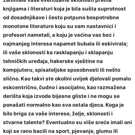
zanimale vaše eventualne sklonosti prema
knjigama i literaturi koja je bila sušta suprotnost
od dosadnjikave i često potpuno bespotrebne
monotone literature koju su vam nastavnici i
profesori nametali, a koju je većina vas bez i
najmanjeg interesa napamet bubala ili eskivirala;
ili vaše sklonosti ka rasklapanju i sklapanju
tehničkih uređaja, hakerske vještine na
kompjuteru, spisateljske sposobnosti ili nešto
slično. Kao takvi ste okolini uvijek djelovali pomalo
eskcentrično, čudno i asocijalno, kao razmažena
derišta koja izvode bijesne gliste i ne mogu se
ponašati normalno kao sva ostala djeca. Koga je
bilo briga za vaše interese, želje, sklonosti i
stvarne talente? Eventualno su više sreće imali oni
koji se rano bacili na sport, pjevanje, glumu ili