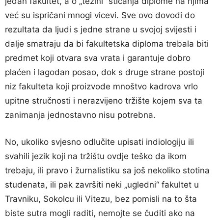
jedan fakultet, a o „težini“ sticanja diplome na njima
već su ispričani mnogi vicevi. Sve ovo dovodi do
rezultata da ljudi s jedne strane u svojoj svijesti i
dalje smatraju da bi fakultetska diploma trebala biti
predmet koji otvara sva vrata i garantuje dobro
plaćen i lagodan posao, dok s druge strane postoji
niz fakulteta koji proizvode mnoštvo kadrova vrlo
upitne stručnosti i nerazvijeno tržište kojem sva ta
zanimanja jednostavno nisu potrebna.
No, ukoliko svjesno odlučite upisati indiologiju ili
svahili jezik koji na tržištu ovdje teško da ikom
trebaju, ili pravo i žurnalistiku sa još nekoliko stotina
studenata, ili pak završiti neki „ugledni“ fakultet u
Travniku, Sokolcu ili Vitezu, bez pomisli na to šta
biste sutra mogli raditi, nemojte se čuditi ako na