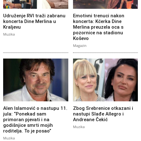
Udruženje RVI traži zabranu
Emotivni trenuci nakon
koncerta Dine Merlina u
koncerta: Kćerka Dine
Kraljevu
Merlina preuzela oca s
pozornice na stadionu
Muzika
Koševo
Magazin
Alen Islamović o nastupu 11.
Zbog Srebrenice otkazani i
jula: “Ponekad sam
nastupi Slađe Allegro i
primoran pjevati i na
Andreane Čekić
godišnjice smrti mojih
Muzika
roditelja. To je posao”
Muzika