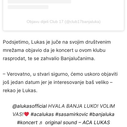
Objavu dijeli Club 17 (@club17banjaluka)
Podsjetimo, Lukas je juče na svojim društvenim
mrežama objavio da je koncert u ovom klubu
rasprodat, te se zahvalio Banjalučanima.
– Verovatno, u stvari sigurno, ćemo uskoro objaviti
još jedan datum jer je interesovanje baš veliko –
rekao je Lukas.
@alukasofficial
HVALA BANJA LUKO! VOLIM
VAS!
#acalukas
#sasamirkovic
#banjaluka
#koncert
♬ original sound – ACA LUKAS