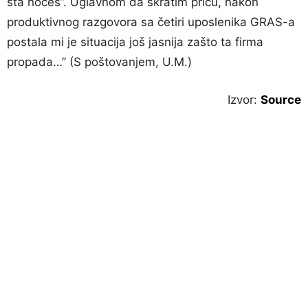
šta hoćeš”. Uglavnom da skratim priču, nakon
produktivnog razgovora sa četiri uposlenika GRAS-a
postala mi je situacija još jasnija zašto ta firma
propada…” (S poštovanjem, U.M.)
Izvor:
Source