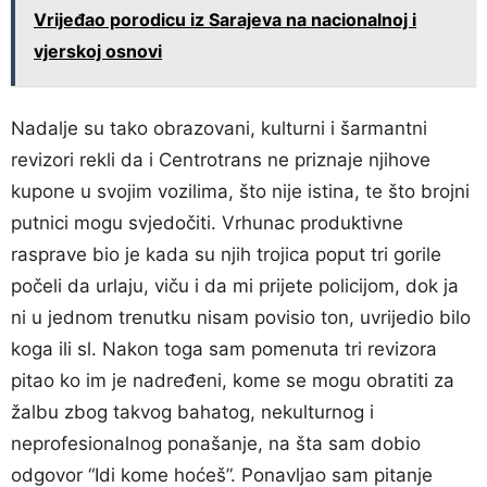
Vrijeđao porodicu iz Sarajeva na nacionalnoj i
vjerskoj osnovi
Nadalje su tako obrazovani, kulturni i šarmantni
revizori rekli da i Centrotrans ne priznaje njihove
kupone u svojim vozilima, što nije istina, te što brojni
putnici mogu svjedočiti. Vrhunac produktivne
rasprave bio je kada su njih trojica poput tri gorile
počeli da urlaju, viču i da mi prijete policijom, dok ja
ni u jednom trenutku nisam povisio ton, uvrijedio bilo
koga ili sl. Nakon toga sam pomenuta tri revizora
pitao ko im je nadređeni, kome se mogu obratiti za
žalbu zbog takvog bahatog, nekulturnog i
neprofesionalnog ponašanje, na šta sam dobio
odgovor “Idi kome hoćeš”. Ponavljao sam pitanje