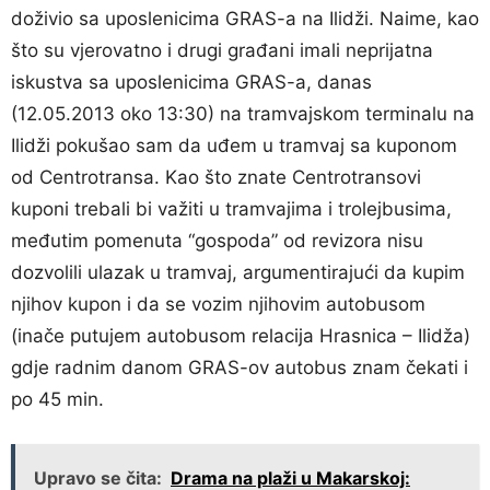
doživio sa uposlenicima GRAS-a na Ilidži. Naime, kao
što su vjerovatno i drugi građani imali neprijatna
iskustva sa uposlenicima GRAS-a, danas
(12.05.2013 oko 13:30) na tramvajskom terminalu na
Ilidži pokušao sam da uđem u tramvaj sa kuponom
od Centrotransa. Kao što znate Centrotransovi
kuponi trebali bi važiti u tramvajima i trolejbusima,
međutim pomenuta “gospoda” od revizora nisu
dozvolili ulazak u tramvaj, argumentirajući da kupim
njihov kupon i da se vozim njihovim autobusom
(inače putujem autobusom relacija Hrasnica – Ilidža)
gdje radnim danom GRAS-ov autobus znam čekati i
po 45 min.
Upravo se čita:
Drama na plaži u Makarskoj: