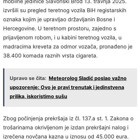
mobilne jedinice Slavonski Brod 13. travnja 2025.
izvršili su pregled teretnog vozila BiH registarskih
oznaka kojim je upravljao državljanin Bosne i
Hercegovine. U teretnom prostoru, zajedno s
prijavljenom robom, i u kabini teretnog vozila, u
madracima kreveta za odmor vozača, pronađeno je
38.400 komada raznih vrsta cigareta.
Upravo se čita:
Meteorolog Sladić poslao važno
upozorenje: Ovo je pravi trenutak i jedinstvena
prilika, iskoristimo sušu
Zbog počinjenja prekršaja iz čl. 137.a st. 1. Zakona o
trošarinama okrivljenom je izdan prekršajni nalog i
izrečena novčana kazna u iznosu od 45.000 eura.