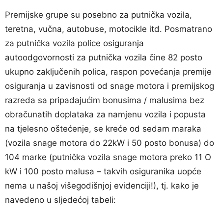
Premijske grupe su posebno za putnička vozila,
teretna, vučna, autobuse, motocikle itd. Posmatrano
za putnička vozila police osiguranja
autoodgovornosti za putnička vozila čine 82 posto
ukupno zaključenih polica, raspon povećanja premije
osiguranja u zavisnosti od snage motora i premijskog
razreda sa pripadajućim bonusima / malusima bez
obračunatih doplataka za namjenu vozila i popusta
na tjelesno oštećenje, se kreće od sedam maraka
(vozila snage motora do 22kW i 50 posto bonusa) do
104 marke (putnička vozila snage motora preko 11 O
kW i 100 posto malusa – takvih osiguranika uopće
nema u našoj višegodišnjoj evidenciji!), tj. kako je
navedeno u sljedećoj tabeli: