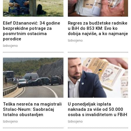
Ešef Džananović: 34 godine
Regres za budžetske radnike
bezprekidne potrage za
u BiH do 853 KM: Evo ko
posmrtnim ostacima
dobija najviše, a ko najmanje
porodice
Izdvojeno
Izdvojeno
Teška nesreća na magistrali
U ponedjeljak isplata
Stolac-Neum: Saobraćaj
naknada za više od 50.000
totalno obustavljen
osoba s invaliditetom u FBiH
Izdvojeno
Izdvojeno