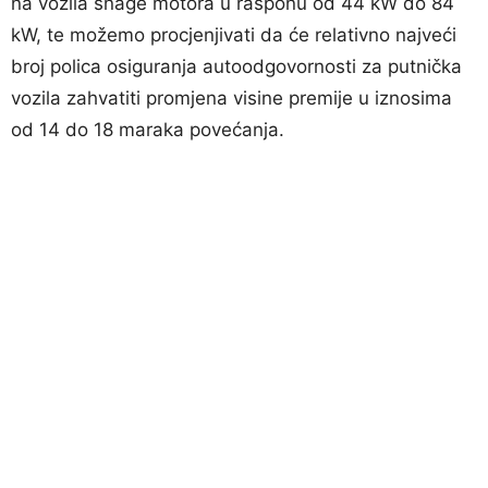
na vozila snage motora u rasponu od 44 kW do 84
kW, te možemo procjenjivati da će relativno najveći
broj polica osiguranja autoodgovornosti za putnička
vozila zahvatiti promjena visine premije u iznosima
od 14 do 18 maraka povećanja.