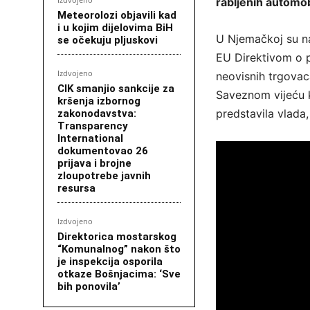
rabljenih automobi
Meteorolozi objavili kad
i u kojim dijelovima BiH
U Njemačkoj su na
se očekuju pljuskovi
EU Direktivom o p
Izdvojeno
neovisnih trgovac
CIK smanjio sankcije za
Saveznom vijeću k
kršenja izbornog
predstavila vlada,
zakonodavstva:
Transparency
International
dokumentovao 26
prijava i brojne
zloupotrebe javnih
resursa
Izdvojeno
Direktorica mostarskog
“Komunalnog” nakon što
je inspekcija osporila
otkaze Bošnjacima: ‘Sve
bih ponovila’