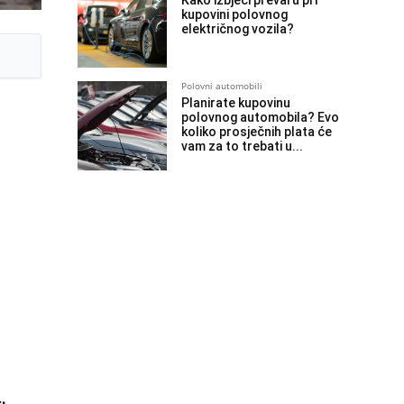
Kako izbjeći prevaru pri
kupovini polovnog
električnog vozila?
Polovni automobili
Planirate kupovinu
polovnog automobila? Evo
koliko prosječnih plata će
vam za to trebati u...