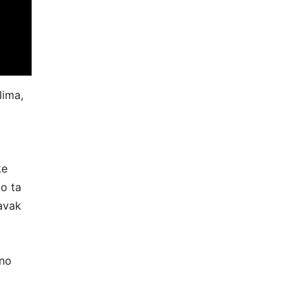
lima,
ke
ko ta
tavak
sno