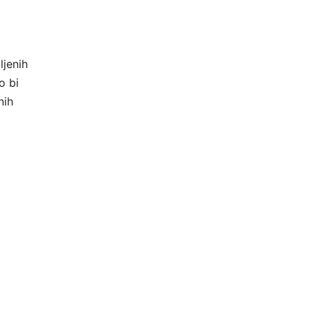
ljenih
o bi
nih