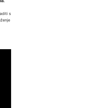
la.
diti s
uženje