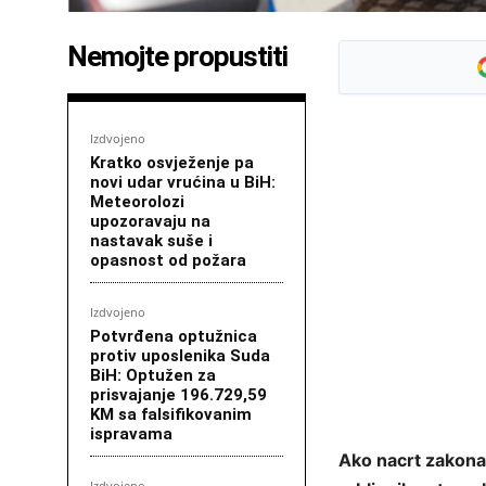
Nemojte propustiti
Izdvojeno
Kratko osvježenje pa
novi udar vrućina u BiH:
Meteorolozi
upozoravaju na
nastavak suše i
opasnost od požara
Izdvojeno
Potvrđena optužnica
protiv uposlenika Suda
BiH: Optužen za
prisvajanje 196.729,59
KM sa falsifikovanim
ispravama
Ako nacrt zakona
Izdvojeno