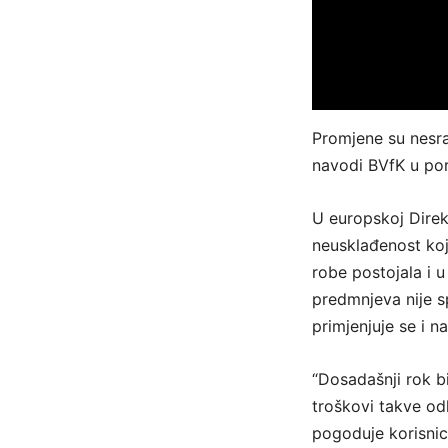
Promjene su nesra
navodi BVfK u por
U europskoj Direk
neusklađenost koj
robe postojala i 
predmnjeva nije s
primjenjuje se i n
“Dosadašnji rok b
troškovi takve od
pogoduje korisnic