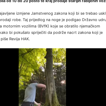
la od 10 do 20 posto te kraj prodaje starijih rabljenih vozi
javljene izmjene Jamstvenog zakona koji bi se trebao uskla
rodaji robe. Taj prijedlog na noge je podigao Državno udr
a motornim vozilima (BVfK) koje se obratilo njemačkom
ako bi pokušalo spriječiti da podrže nacrt zakona koji je
 piše Revija HAK.