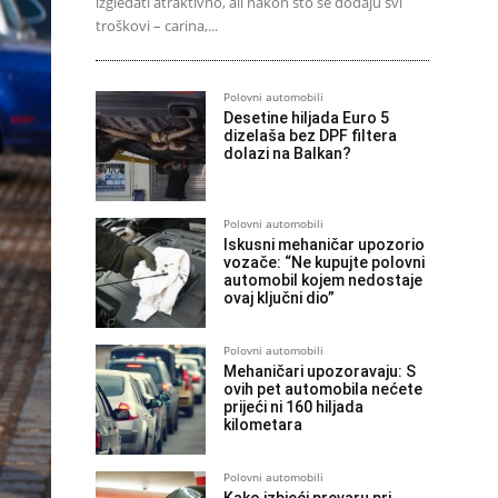
izgledati atraktivno, ali nakon što se dodaju svi
troškovi – carina,...
Polovni automobili
Desetine hiljada Euro 5
dizelaša bez DPF filtera
dolazi na Balkan?
Polovni automobili
Iskusni mehaničar upozorio
vozače: “Ne kupujte polovni
automobil kojem nedostaje
ovaj ključni dio”
Polovni automobili
Mehaničari upozoravaju: S
ovih pet automobila nećete
prijeći ni 160 hiljada
kilometara
Polovni automobili