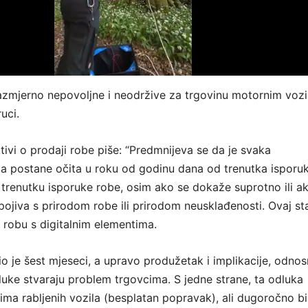
zmjerno nepovoljne i neodržive za trgovinu motornim vozi
uci.
tivi o prodaji robe piše: “Predmnijeva se da je svaka
a postane očita u roku od godinu dana od trenutka isporu
u trenutku isporuke robe, osim ako se dokaže suprotno ili a
pojiva s prirodom robe ili prirodom neusklađenosti. Ovaj s
a robu s digitalnim elementima.
io je šest mjeseci, a upravo produžetak i implikacije, odno
luke stvaraju problem trgovcima. S jedne strane, ta odluka
ima rabljenih vozila (besplatan popravak), ali dugoročno bi