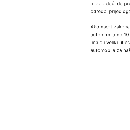
moglo doći do pro
odredbi prijedloga
Ako nacrt zakona 
automobila od 10 d
imalo i veliki utj
automobila za na