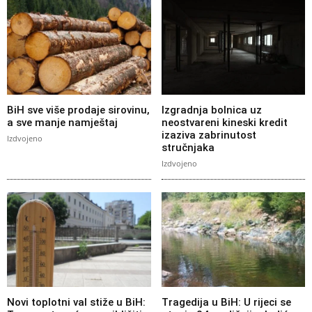
BiH sve više prodaje sirovinu,
Izgradnja bolnica uz
a sve manje namještaj
neostvareni kineski kredit
izaziva zabrinutost
Izdvojeno
stručnjaka
Izdvojeno
Novi toplotni val stiže u BiH:
Tragedija u BiH: U rijeci se