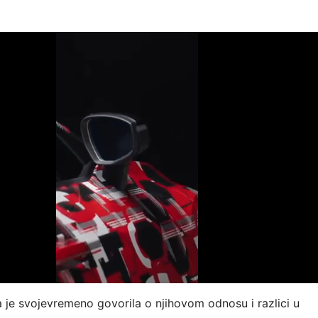
 je svojevremeno govorila o njihovom odnosu i razlici u