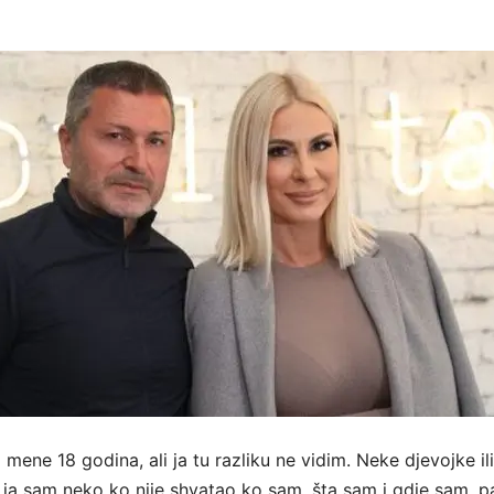
od mene 18 godina, ali ja tu razliku ne vidim. Neke djevojke il
, ja sam neko ko nije shvatao ko sam, šta sam i gdje sam, p