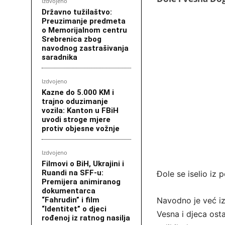
Izdvojeno
Državno tužilaštvo:
Preuzimanje predmeta
o Memorijalnom centru
Srebrenica zbog
navodnog zastrašivanja
saradnika
Izdvojeno
Kazne do 5.000 KM i
trajno oduzimanje
vozila: Kanton u FBiH
uvodi stroge mjere
protiv objesne vožnje
Izdvojeno
Filmovi o BiH, Ukrajini i
Ruandi na SFF-u:
Đole se iselio iz
Premijera animiranog
dokumentarca
“Fahrudin” i film
Navodno je već iz
“Identitet” o djeci
Vesna i djeca ost
rođenoj iz ratnog nasilja