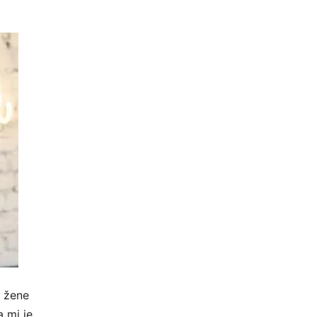
i žene
a mi je