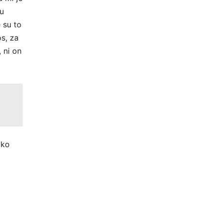
tu
 su to
os, za
 ni on
oko