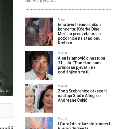
informacijama, u...
Magazin
Emotivni trenuci nakon
koncerta: Kćerka Dine
Merlina preuzela oca s
pozornice na stadionu
Koševo
Muzika
Alen Islamović o nastupu
11. jula: “Ponekad sam
primoran pjevati i na
godišnjice smrti...
Muzika
stagram
Zbog Srebrenice otkazani i
nastupi Slađe Allegro i
Andreane Čekić
Muzika
I Goražde otkazalo koncert
mediji
Bijelog dugmeta