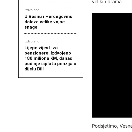
velikih drama.
Izdvojeno
U Bosnu i Hercegovinu
dolaze velike vojne
snage
Izdvojeno
Lijepe vijesti za
penzionere: Izdvojeno
180 miliona KM, danas
počinje isplata penzija u
dijelu BiH
Podsjetimo, Vesna