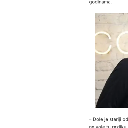
godinama.
– Đole je stariji 
ne vole tu razliku