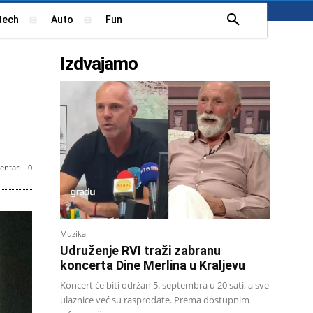
tech
Auto
Fun
Izdvajamo
ntari
0
Muzika
Udruženje RVI traži zabranu
koncerta Dine Merlina u Kraljevu
Koncert će biti održan 5. septembra u 20 sati, a sve
ulaznice već su rasprodate. Prema dostupnim