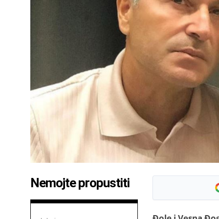
Nemojte propustiti
Đole i Vesna Đog