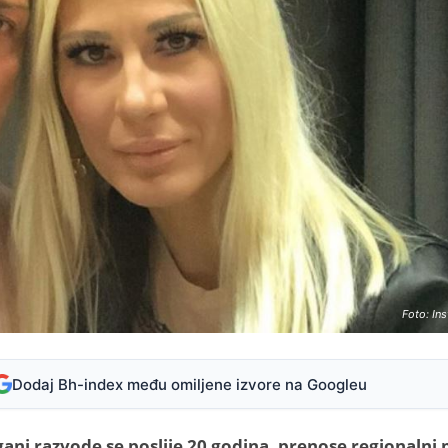
Foto: In
Dodaj Bh-index među omiljene izvore na Googleu
ani razvode se poslije 20 godina, prenose regionalni 