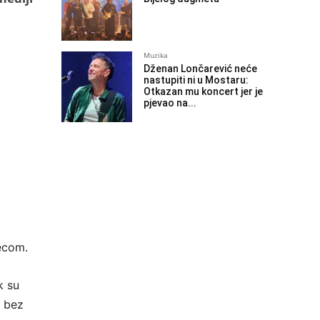
Muzika
Dženan Lončarević neće
nastupiti ni u Mostaru:
Otkazan mu koncert jer je
pjevao na...
jecom.
k su
o bez