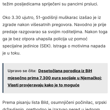
težim posljedicama spriječeni su pancirni prsluci.
Oko 3.30 ujutro, 51-godišnji muškarac izašao je iz
zgrade nakon višesatnih pregovora. Navodno je prije
predaje razgovarao sa svojim roditeljima. Nakon toga
ga je bez otpora uhapsila policija uz pomoć
specijalne jedinice (SEK). Istraga o motivima napada
je u toku.
Upravo se čita:
Desetočlana porodica iz BiH
mjesečno prima 7.300 eura socijale u Njemačkoj:
Vlasti provjeravaju kako je to moguće
Prema pisanju lista Bild, osumnjičeni počinilac, srpski
državljanin, prethodno je izazvao nered u jednom