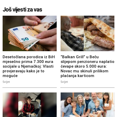
Još vijesti za vas
Desetočlana porodica iz BiH
“Balkan Grill” u Beču
mjesečno prima 7.300 eura
slijepom penzioneru naplatio
socijale u Njemačkoj: Vlasti
ćevape skoro 5.000 eura:
provjeravaju kako je to
Novac mu skinuli prilikom
moguće
plaćanja karticom
Svijet
Svijet