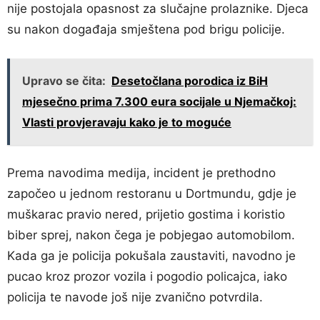
nije postojala opasnost za slučajne prolaznike. Djeca
su nakon događaja smještena pod brigu policije.
Upravo se čita:
Desetočlana porodica iz BiH
mjesečno prima 7.300 eura socijale u Njemačkoj:
Vlasti provjeravaju kako je to moguće
Prema navodima medija, incident je prethodno
započeo u jednom restoranu u Dortmundu, gdje je
muškarac pravio nered, prijetio gostima i koristio
biber sprej, nakon čega je pobjegao automobilom.
Kada ga je policija pokušala zaustaviti, navodno je
pucao kroz prozor vozila i pogodio policajca, iako
policija te navode još nije zvanično potvrdila.