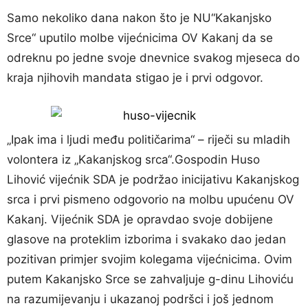
Samo nekoliko dana nakon što je NU“Kakanjsko
Srce“ uputilo molbe vijećnicima OV Kakanj da se
odreknu po jedne svoje dnevnice svakog mjeseca do
kraja njihovih mandata stigao je i prvi odgovor.
„Ipak ima i ljudi među političarima“ – riječi su mladih
volontera iz „Kakanjskog srca“.Gospodin Huso
Lihović vijećnik SDA je podržao inicijativu Kakanjskog
srca i prvi pismeno odgovorio na molbu upućenu OV
Kakanj. Vijećnik SDA je opravdao svoje dobijene
glasove na proteklim izborima i svakako dao jedan
pozitivan primjer svojim kolegama vijećnicima. Ovim
putem Kakanjsko Srce se zahvaljuje g-dinu Lihoviću
na razumijevanju i ukazanoj podršci i još jednom