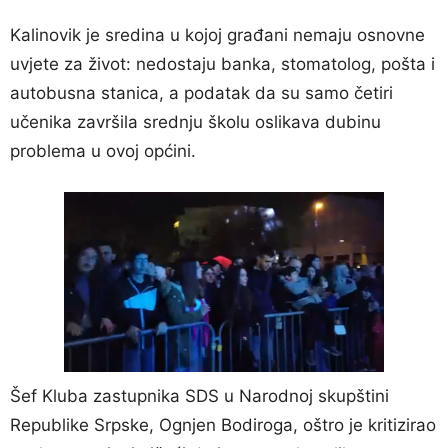
Kalinovik je sredina u kojoj građani nemaju osnovne
uvjete za život: nedostaju banka, stomatolog, pošta i
autobusna stanica, a podatak da su samo četiri
učenika završila srednju školu oslikava dubinu
problema u ovoj općini.
Šef Kluba zastupnika SDS u Narodnoj skupštini
Republike Srpske, Ognjen Bodiroga, oštro je kritizirao