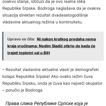
ovakvo stanje, ističući da je ovo realna slika
Republike Srpske. Bodiroga naglašava da je ovakva
situacija direktan rezultat dvadesetogodišnje
vladavine aktualnog režima u kontinuitetu.
Upravo se čita:
Ni nakon kratkog predaha nema
kraja vrućinama: Nedim Sladić otkrio do kada će
trajati toplotni val u BiH
– Rezultat vladavine aktuelne vlasti je demografski
kolaps Republike Srpske! Ako ovako režim čuva
Republiku Srpsku, onda je čuva kao najveći okupator
– poručio je Bodiroga.
Права слика Републике Српске која је