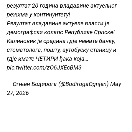
резултат 20 година владавине актуелног
режима у континуитету!
Резултат владавине актуеле власти је
демографски колапс Републике Српске!
Калиновик је средина гдје немате банку,
стоматолога, пошту, аутобуску станицу и
гдје имате ЧЕТИРИ ђака која…
pic.twitter.com/zO6JXEcBM3
— Огњен Бодирога (@BodirogaOgnjen)
May
27, 2026