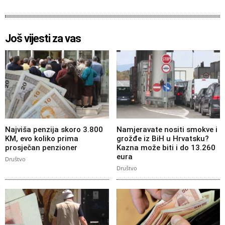
Još vijesti za vas
Najviša penzija skoro 3.800
Namjeravate nositi smokve i
KM, evo koliko prima
grožđe iz BiH u Hrvatsku?
prosječan penzioner
Kazna može biti i do 13.260
eura
Društvo
Društvo