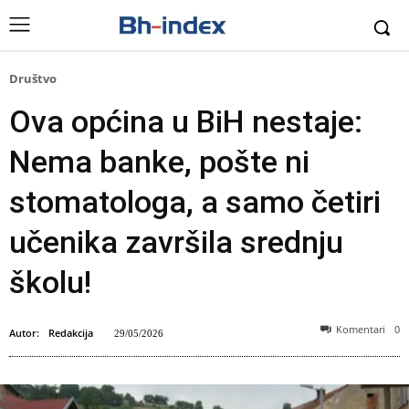
Društvo
Ova općina u BiH nestaje:
Nema banke, pošte ni
stomatologa, a samo četiri
učenika završila srednju
školu!
Komentari
0
Autor:
Redakcija
29/05/2026